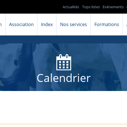
Actualités
Tops listes
Evénements
n
Association
Index
Nos services
Formations
Calendrier