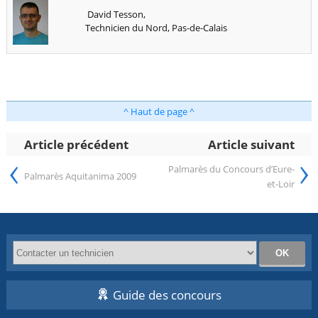
David Tesson,
Technicien du Nord, Pas-de-Calais
^ Haut de page ^
Article précédent
Article suivant
‹
›
Palmarès du Concours d’Eure-
Palmarès Aquitanima 2009
et-Loir
Guide des concours