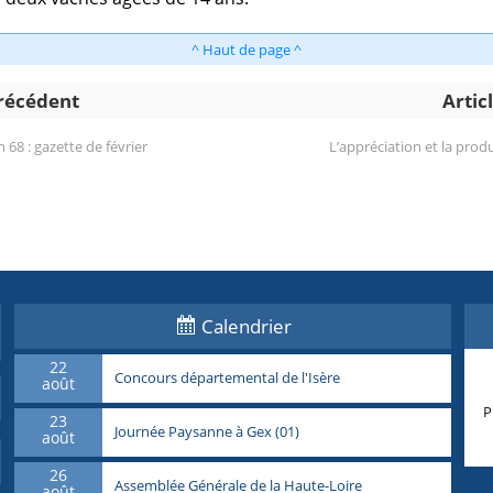
^ Haut de page ^
précédent
Artic
 68 : gazette de février
L’appréciation et la produ
Calendrier
22
Concours départemental de l'Isère
août
P
23
Journée Paysanne à Gex (01)
août
26
Assemblée Générale de la Haute-Loire
août