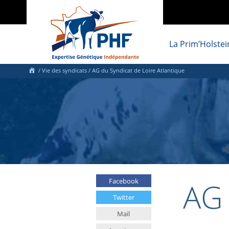
La Prim’Holstei
/
Vie des syndicats
/
AG du Syndicat de Loire Atlantique
AG 
Facebook
Twitter
Mail