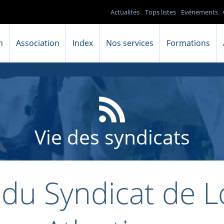
Actualités
Tops listes
Evénements
n
Association
Index
Nos services
Formations
Vie des syndicats
du Syndicat de L