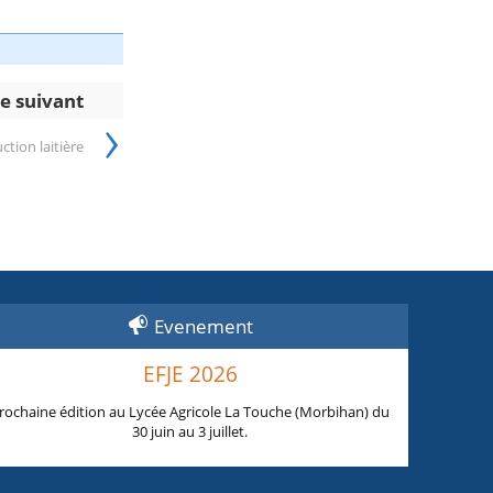
le suivant
›
ction laitière
Evenement
EFJE 2026
rochaine édition au Lycée Agricole La Touche (Morbihan) du
30 juin au 3 juillet.