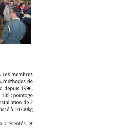
on. Les membres
on, méthodes de
io depuis 1996,
 135 ; pointage
nstallation de 2
passé à 10700kg
x présentés, et