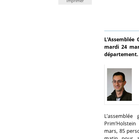
Imprimer
L’Assemblée G
mardi 24 mars
département.
L’assemblée g
Prim’Holstein
mars, 85 perso
matin pour as