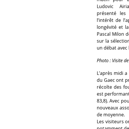
Ludovic Air
présenté les 
l’intérêt de l’
longévité et l
Pascal Milon d
sur la sélectio
un débat avec l
Photo : Visite d
L’après midi a
du Gaec ont pr
récolte des fo
est performant
83,8). Avec pour
nouveaux assoc
de moyenne.
Les visiteurs 
notamment de 