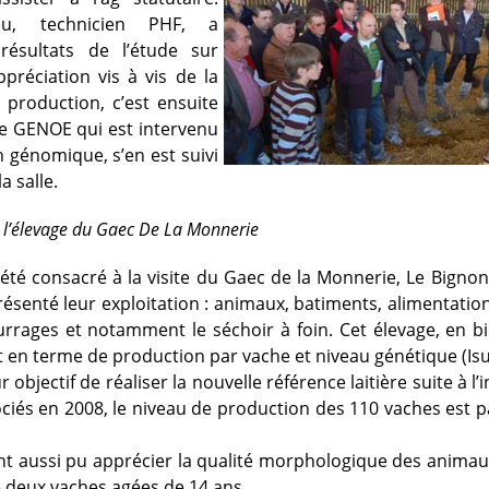
iau, technicien PHF, a
résultats de l’étude sur
appréciation vis à vis de la
a production, c’est ensuite
e GENOE qui est intervenu
n génomique, s’en est suivi
a salle.
e l’élevage du Gaec De La Monnerie
 été consacré à la visite du Gaec de la Monnerie, Le Bign
ésenté leur exploitation : animaux, batiments, alimentati
urrages et notamment le séchoir à foin. Cet élevage, en b
 en terme de production par vache et niveau génétique (Isu
 objectif de réaliser la nouvelle référence laitière suite à l’i
iés en 2008, le niveau de production des 110 vaches est 
ont aussi pu apprécier la qualité morphologique des animau
deux vaches agées de 14 ans.