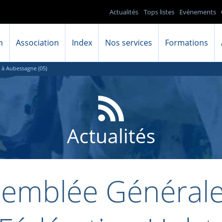
Actualités
Tops listes
Evénements
n
Association
Index
Nos services
Formations
 à Aubessagne (05)
Actualités
semblée Générale