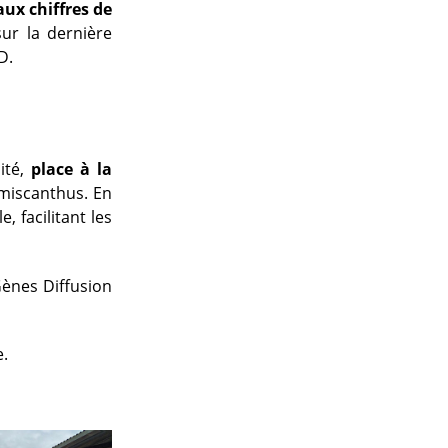
aux chiffres de
sur la dernière
D.
té,
place à la
n miscanthus. En
, facilitant les
Gènes Diffusion
e.