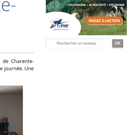
e-
H de Charente-
lle journée. Une