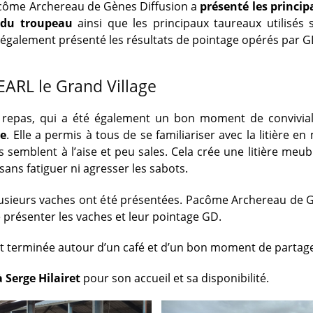
acôme Archereau de Gènes Diffusion a
présenté les princip
 du troupeau
ainsi que les principaux taureaux utilisés 
 également présenté les résultats de pointage opérés par G
’EARL le Grand Village
repas, qui a été également un bon moment de conviviali
ge
. Elle a permis à tous de se familiariser avec la litière e
s semblent à l’aise et peu sales. Cela crée une litière meuble
ans fatiguer ni agresser les sabots.
plusieurs vaches ont été présentées. Pacôme Archereau de 
e présenter les vaches et leur pointage GD.
st terminée autour d’un café et d’un bon moment de partag
 Serge Hilairet
pour son accueil et sa disponibilité.