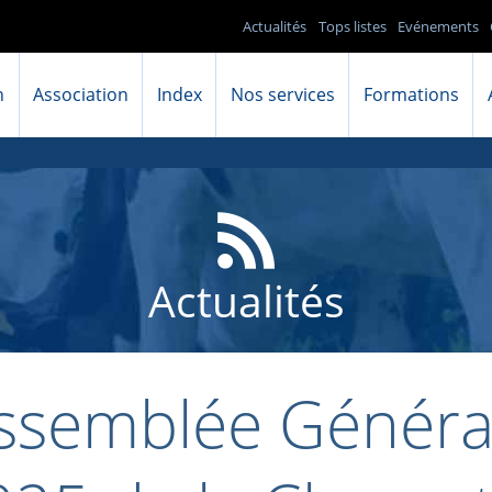
Actualités
Tops listes
Evénements
n
Association
Index
Nos services
Formations
Actualités
ssemblée Généra