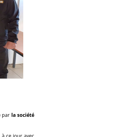
e par
la société
s
à ce jour avec