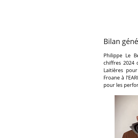
Bilan gén
Philippe Le B
chiffres 2024
Laitières po
Froane à l’EARL
pour les perfo