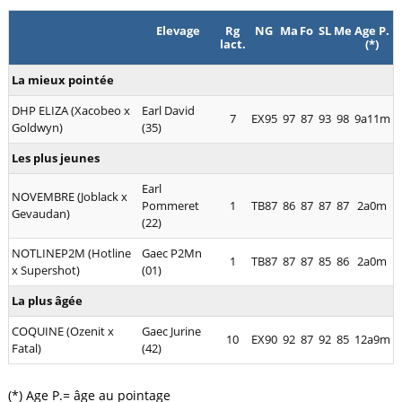
Elevage
Rg
NG
Ma
Fo
SL
Me
Age P.
lact.
(*)
La mieux pointée
DHP ELIZA (Xacobeo x
Earl David
7
EX95
97
87
93
98
9a11m
Goldwyn)
(35)
Les plus jeunes
Earl
NOVEMBRE (Joblack x
Pommeret
1
TB87
86
87
87
87
2a0m
Gevaudan)
(22)
NOTLINEP2M (Hotline
Gaec P2Mn
1
TB87
87
87
85
86
2a0m
x Supershot)
(01)
La plus âgée
COQUINE (Ozenit x
Gaec Jurine
10
EX90
92
87
92
85
12a9m
Fatal)
(42)
(*) Age P.= âge au pointage