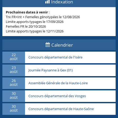
Indexation
Prochaines dates à venir
:
Trx FR+Int + Femelles génotypées le 12/08/2026
Limite apports typages le 17/09/2026
Femelles FR le 20/10/2026
Limite apports typages le 12/11/2026
Calendrier
22
Concours départemental de l'Isère
août
23
Journée Paysanne à Gex (01)
août
26
Assemblée Générale de la Haute-Loire
août
30
Concours départemental des Vosges
août
30
Concours départemental de Haute-Saône
août