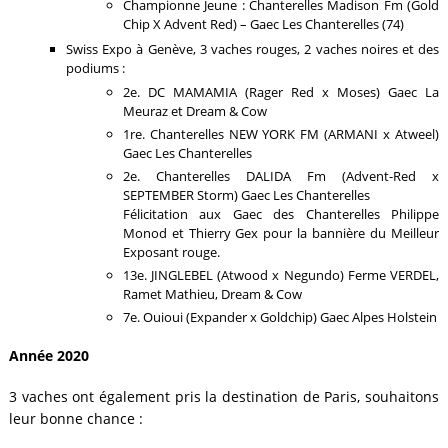
Championne Jeune : Chanterelles Madison Fm (Gold
Chip X Advent Red) – Gaec Les Chanterelles (74)
Swiss Expo à Genève, 3 vaches rouges, 2 vaches noires et des
podiums :
2e. DC MAMAMIA (Rager Red x Moses) Gaec La
Meuraz et Dream & Cow
1re. Chanterelles NEW YORK FM (ARMANI x Atweel)
Gaec Les Chanterelles
2e. Chanterelles DALIDA Fm (Advent-Red x
SEPTEMBER Storm) Gaec Les Chanterelles
Félicitation aux Gaec des Chanterelles Philippe
Monod et Thierry Gex pour la bannière du Meilleur
Exposant rouge.
13e. JINGLEBEL (Atwood x Negundo) Ferme VERDEL,
Ramet Mathieu, Dream & Cow
7e. Ouioui (Expander x Goldchip) Gaec Alpes Holstein
Année 2020
3 vaches ont également pris la destination de Paris, souhaitons
leur bonne chance :