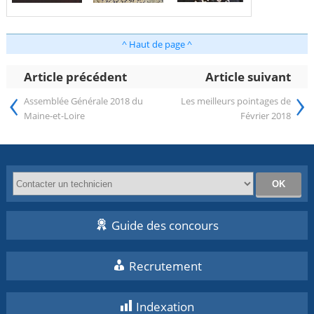
^ Haut de page ^
Article précédent
Article suivant
‹
›
Assemblée Générale 2018 du
Les meilleurs pointages de
Maine-et-Loire
Février 2018
Guide des concours
Recrutement
Indexation