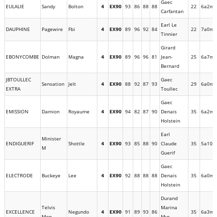
Gaec
EULALIE
Sandy
Bolton
4
EX90
93
86
88
88
22
6a2m
Carfantan
Earl Le
DAUPHINE
Pagewire
Fbi
4
EX90
89
96
92
84
22
7a0m
Tinnier
Girard
EBONYCOMBE
Dolman
Magna
4
EX90
89
96
96
81
Jean-
25
6a7m
Bernard
JBTOULLEC
Gaec
Sensation
Jelt
4
EX90
88
92
87
93
29
6a0m
EXTRA
Toullec
Gaec
EMISSION
Damion
Royaume
4
EX90
94
82
87
90
Denais
35
6a2m
Holstein
Earl
Minister
ENDIGUERIF
Shottle
4
EX90
93
85
88
90
Claude
35
5a10m
M
Guerif
Gaec
ELECTRODE
Buckeye
Lee
4
EX90
92
88
88
88
Denais
35
6a0m
Holstein
Durand
Telvis
Marina
EXCELLENCE
Negundo
4
EX90
91
89
93
86
35
6a3m
Mon
Mys