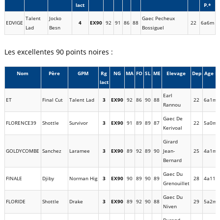
lact
P.*
Talent
Jocko
Gaec Pecheux
EDVIGE
4
EX90
92
91
86
88
22
6a6m
Lad
Besn
Bossiguel
Les excellentes 90 points noires :
Nom
Père
GPM
Rg
NG
MA
FO
SL
ME
Elevage
Dep
Age P.
lact
Earl
ET
Final Cut
Talent Lad
3
EX90
92
86
90
88
22
6a1m
Rannou
Gaec De
FLORENCE39
Shottle
Survivor
3
EX90
91
89
89
87
22
5a0m
Kerivoal
Girard
GOLDYCOMBE
Sanchez
Laramee
3
EX90
89
92
89
90
Jean-
25
4a1m
Bernard
Gaec Du
FINALE
Djiby
Norman Hig
3
EX90
90
89
90
89
28
4a11m
Grenouillet
Gaec Du
FLORIDE
Shottle
Drake
3
EX90
89
92
90
88
29
5a2m
Niven