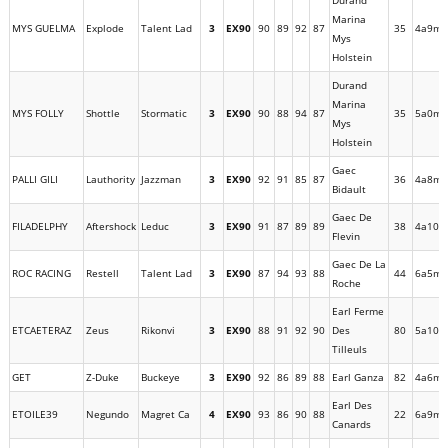
Durand
Marina
MYS GUELMA
Explode
Talent Lad
3
EX90
90
89
92
87
35
4a9m
Mys
Holstein
Durand
Marina
MYS FOLLY
Shottle
Stormatic
3
EX90
90
88
94
87
35
5a0m
Mys
Holstein
Gaec
PALLI GILI
Lauthority
Jazzman
3
EX90
92
91
85
87
36
4a8m
Bidault
Gaec De
FILADELPHY
Aftershock
Leduc
3
EX90
91
87
89
89
38
4a10m
Flevin
Gaec De La
ROC RACING
Restell
Talent Lad
3
EX90
87
94
93
88
44
6a5m
Roche
Earl Ferme
ETCAETERAZ
Zeus
Rikonvi
3
EX90
88
91
92
90
Des
80
5a10m
Tilleuls
GET
Z-Duke
Buckeye
3
EX90
92
86
89
88
Earl Ganza
82
4a6m
Earl Des
ETOILE39
Negundo
Magret Ca
4
EX90
93
86
90
88
22
6a9m
Canards