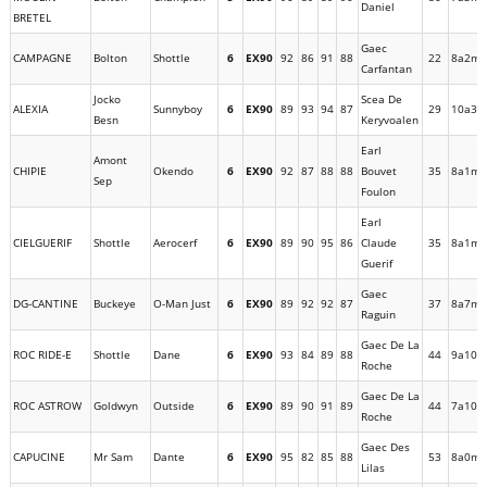
Daniel
BRETEL
Gaec
CAMPAGNE
Bolton
Shottle
6
EX90
92
86
91
88
22
8a2m
Carfantan
Jocko
Scea De
ALEXIA
Sunnyboy
6
EX90
89
93
94
87
29
10a3m
Besn
Keryvoalen
Earl
Amont
CHIPIE
Okendo
6
EX90
92
87
88
88
Bouvet
35
8a1m
Sep
Foulon
Earl
CIELGUERIF
Shottle
Aerocerf
6
EX90
89
90
95
86
Claude
35
8a1m
Guerif
Gaec
DG-CANTINE
Buckeye
O-Man Just
6
EX90
89
92
92
87
37
8a7m
Raguin
Gaec De La
ROC RIDE-E
Shottle
Dane
6
EX90
93
84
89
88
44
9a10m
Roche
Gaec De La
ROC ASTROW
Goldwyn
Outside
6
EX90
89
90
91
89
44
7a10m
Roche
Gaec Des
CAPUCINE
Mr Sam
Dante
6
EX90
95
82
85
88
53
8a0m
Lilas