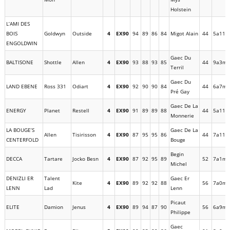
Holstein
L’AMI DES
BOIS
Goldwyn
Outside
4
EX90
94
89
86
84
Migot Alain
44
5a11m
ENGOLDWIN
Gaec Du
BALTISONE
Shottle
Allen
4
EX90
93
88
93
85
44
9a3m
Terril
Gaec Du
LAND EBENE
Ross 331
Odiart
4
EX90
92
90
90
84
44
6a7m
Pré Gay
Gaec De La
ENERGY
Planet
Restell
4
EX90
91
89
89
88
44
5a11m
Monnerie
LA BOUGE’S
Gaec De La
Allen
Tisirisson
4
EX90
87
95
95
86
44
7a11m
CENTERFOLD
Bouge
Begin
DECCA
Tartare
Jocko Besn
4
EX90
87
92
95
89
52
7a1m
Michel
DENIZLI ER
Talent
Gaec Er
Kite
4
EX90
89
92
92
88
56
7a0m
LENN
Lad
Lenn
Picaut
ELITE
Damion
Jenus
4
EX90
89
94
87
90
56
6a9m
Philippe
Gaec