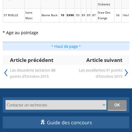
Océanes
Isere
Scea Des
37 RUELLE
Besne Buck
10
EX90
93
89
89
87
56
14a10
Masc
Etangs
* Age au pointage
^ Haut de page ^
Article précédent
Article suivant
‹
›
Les deuxième lactation 88
Les excellentes 91 points
points d’Octobre 2015
d’Octobre 2015
Guide des concours