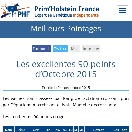
Meilleurs Pointages
Facebook
Twitter
Mail
Imprimer
Les excellentes 90 points
d’Octobre 2015
Publié le
24 novembre 2015
Les vaches sont classées par Rang de Lactation croissant puis
par Département croissant et Note Mamelle décroissante.
Les excellentes 90 points rouges :
Nom
Père
GPM
Rg
NG
MA
FO
SL
ME
Elevage
Dep
Age