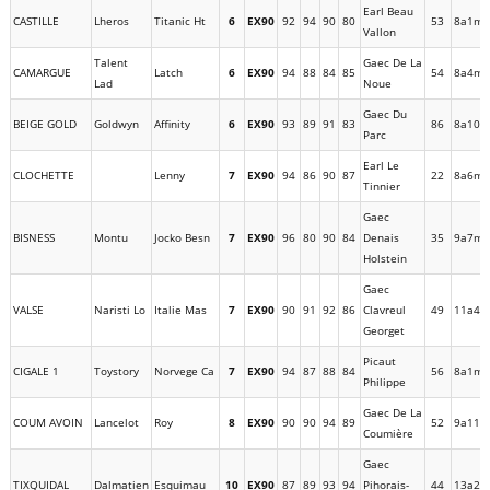
Earl Beau
CASTILLE
Lheros
Titanic Ht
6
EX90
92
94
90
80
53
8a1m
Vallon
Talent
Gaec De La
CAMARGUE
Latch
6
EX90
94
88
84
85
54
8a4m
Lad
Noue
Gaec Du
BEIGE GOLD
Goldwyn
Affinity
6
EX90
93
89
91
83
86
8a10m
Parc
Earl Le
CLOCHETTE
Lenny
7
EX90
94
86
90
87
22
8a6m
Tinnier
Gaec
BISNESS
Montu
Jocko Besn
7
EX90
96
80
90
84
Denais
35
9a7m
Holstein
Gaec
VALSE
Naristi Lo
Italie Mas
7
EX90
90
91
92
86
Clavreul
49
11a4m
Georget
Picaut
CIGALE 1
Toystory
Norvege Ca
7
EX90
94
87
88
84
56
8a1m
Philippe
Gaec De La
COUM AVOIN
Lancelot
Roy
8
EX90
90
90
94
89
52
9a11m
Coumière
Gaec
TIXQUIDAL
Dalmatien
Esquimau
10
EX90
87
89
93
94
Pihorais-
44
13a2m