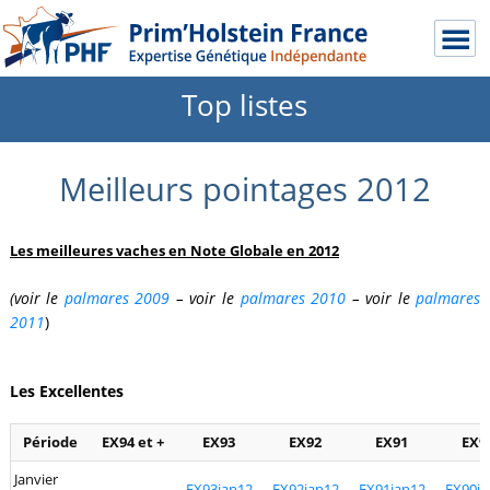
Top listes
Meilleurs pointages 2012
Les meilleures vaches en Note Globale en 2012
(voir le
palmares 2009
– voir le
palmares 2010
– voir le
palmares
2011
)
Les Excellentes
Période
EX94 et +
EX93
EX92
EX91
EX9
Janvier
–
EX93jan12
EX92jan12
EX91jan12
EX90ja