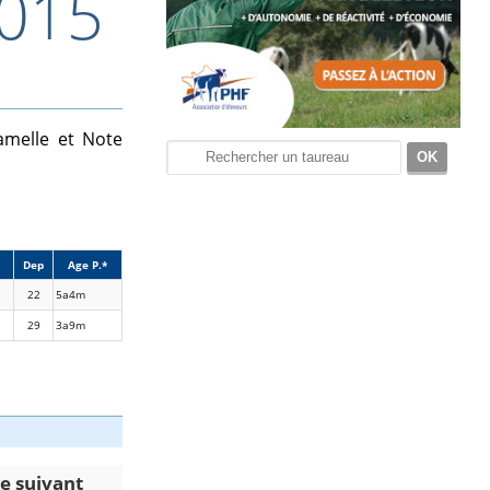
2015
amelle et Note
Dep
Age P.*
22
5a4m
29
3a9m
le suivant