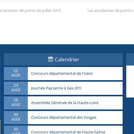
 lactation 88 points de Juillet 2015
Les excellentes 90 points d
Calendrier
22
Concours départemental de l'Isère
août
23
Journée Paysanne à Gex (01)
août
26
Assemblée Générale de la Haute-Loire
août
30
Concours départemental des Vosges
août
30
Concours départemental de Haute-Saône
août