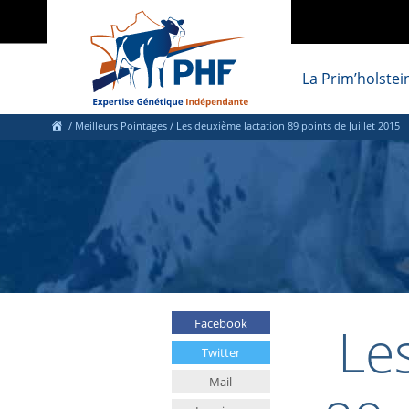
La Prim’holstei
/
Meilleurs Pointages
/
Les deuxième lactation 89 points de Juillet 2015
Le
Facebook
Twitter
Mail