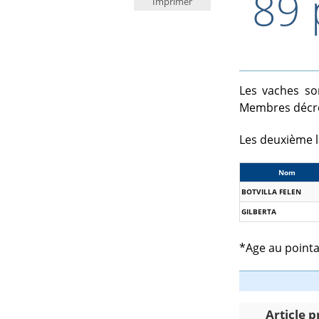
89 
Imprimer
Les vaches so
Membres décroi
Les deuxième l
Nom
BOTVILLA FELEN
GILBERTA
*Age au point
Article 