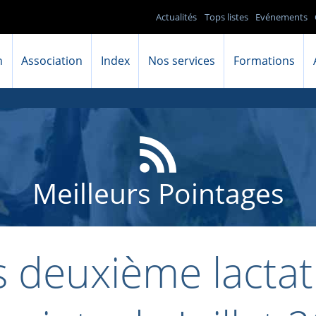
Actualités
Tops listes
Evénements
n
Association
Index
Nos services
Formations
Meilleurs Pointages
s deuxième lactat