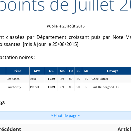
points de Juillet 
Publié le
23 août 2015
nt classées par Département croissant puis par Note M
ssantes. [mis à jour le 25/08/2015]
actation noires :
Père
GPM
NG
MA
FO
SL
ME
Elevage
Bot Cisco
Azur
TB89
89
89
86
89
Gaec Botrel
Lauthority
Planet
TB89
89
88
90
88
Earl De Kergond’Hui
age
^ Haut de page ^
précédent
Artic