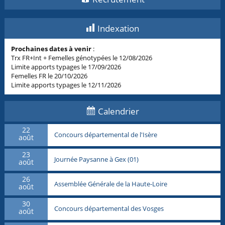
Indexation
Prochaines dates à venir
:
Trx FR+Int + Femelles génotypées le 12/08/2026
Limite apports typages le 17/09/2026
Femelles FR le 20/10/2026
Limite apports typages le 12/11/2026
Calendrier
22
Concours départemental de l'Isère
août
23
Journée Paysanne à Gex (01)
août
26
Assemblée Générale de la Haute-Loire
août
30
Concours départemental des Vosges
août