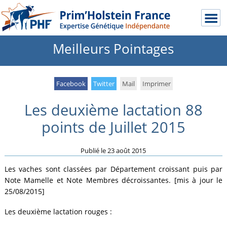
Meilleurs Pointages
Facebook
Twitter
Mail
Imprimer
Les deuxième lactation 88
points de Juillet 2015
Publié le
23 août 2015
Les vaches sont classées par Département croissant puis par
Note Mamelle et Note Membres décroissantes. [mis à jour le
25/08/2015]
Les deuxième lactation rouges :