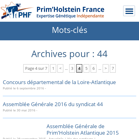
Mots-clés
Archives pour : 44
Page 4 sur 7
1
<
...
3
4
5
6
...
>
7
Concours départemental de la Loire-Atlantique
Publié le
6 septembre 2016
-
Assemblée Générale 2016 du syndicat 44
Publié le
30 mai 2016
-
Assemblée Générale de
Prim’Holstein Atlantique 2015
Publié le
29 septembre 2015
-
Actualités
|
Vie des syndicats
|