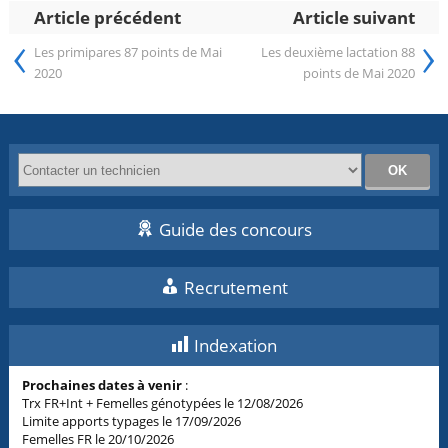
Article précédent
Article suivant
‹
›
Les primipares 87 points de Mai
Les deuxième lactation 88
2020
points de Mai 2020
Guide des concours
Recrutement
Indexation
Prochaines dates à venir
:
Trx FR+Int + Femelles génotypées le 12/08/2026
Limite apports typages le 17/09/2026
Femelles FR le 20/10/2026