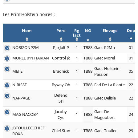
Les Prim'Holstein noires :
Nom
Père
Rg
NG
Elevage
Dep
lact
NORIZONP2M
Pjp Jolt P
1
TB88
Gaec P2Mn
01
MOREL 011 HARIAN
Control Jk
1
TB88
Gaec Morel
01
Gaec Holstein
MEIJE
Bradnick
1
TB88
05
Passion
NIRISSE
Byway Oh
1
TB88
Earl De La Riante
22
Defend
NAPPAGE
1
TB88
Gaec Delisle
22
Ssi
Jacoby
Gaec De
MAG NACOBY
1
TB88
24
Cyc
Magoubert
JBTOULLEC CHIEF
Chief Stan
1
TB88
Gaec Toullec
29
ROXA