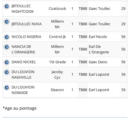
JBTOULLEC
Coaticook
1
TB88
Gaec Toullec
29
NIGHTCOOK
Millenn
JBTOULLEC NIXIA
1
TB88
Gaec Toullec
29
Mr
NICOLO NIGERIA
Control Jk
1
TB88
Earl Nicolo
56
NANCIA DE
Millenn
Earl De
1
TB88
56
L'ORANGERIE
Mr
L'Orangerie
DANO NICKEL
1St Grade
1
TB88
Gaec Dano
56
DU LOUVION
Jacoby
1
TB88
Earl Lepoint
59
NASHVILLE
Cyc
DU LOUVION
Deacon
1
TB88
Earl Lepoint
59
NOMADE
*Age au pointage