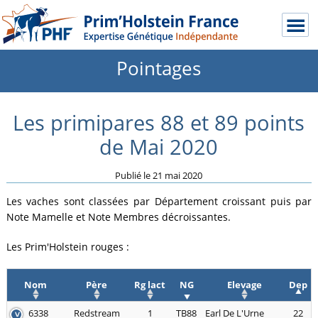
Pointages
Les primipares 88 et 89 points
de Mai 2020
Publié le
21 mai 2020
Les vaches sont classées par Département croissant puis par
Note Mamelle et Note Membres décroissantes.
Les Prim'Holstein rouges :
Nom
Père
Rg lact
NG
Elevage
Dep
6338
Redstream
1
TB88
Earl De L'Urne
22