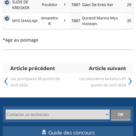
SUZIE DE
Poulidor
1
TB87
Gaec De Kreis Ker
29
KREISKER
Amaretto
Durand Marina Mys
MYS SHAILAJA
1
TB87
35
R
Holstein
*Age au pointage
Article précédent
Article suivant
‹
›
Les primipares 86 points de
Les deuxième lactation 87
Avril 2024
points de Avril 2024
Guide des concours