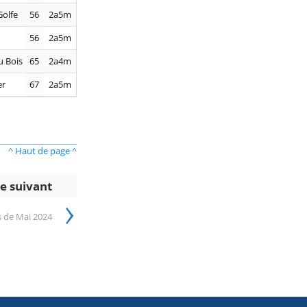
olfe
56
2a5m
56
2a5m
u Bois
65
2a4m
er
67
2a5m
^ Haut de page ^
le suivant
›
s de Mai 2024