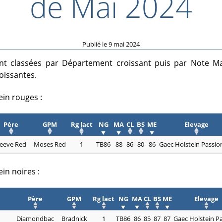
de Mai 2024
Publié le
9 mai 2024
nt classées par Département croissant puis par Note M
issantes.
ein rouges :
Père
GPM
Rg lact
NG
MA
CL
BS
ME
Elevage
eeve Red
Moses Red
1
TB86
88
86
80
86
Gaec Holstein Passio
in noires :
Père
GPM
Rg lact
NG
MA
CL
BS
ME
Elevage
Diamondbac
Bradnick
1
TB86
86
85
87
87
Gaec Holstein P