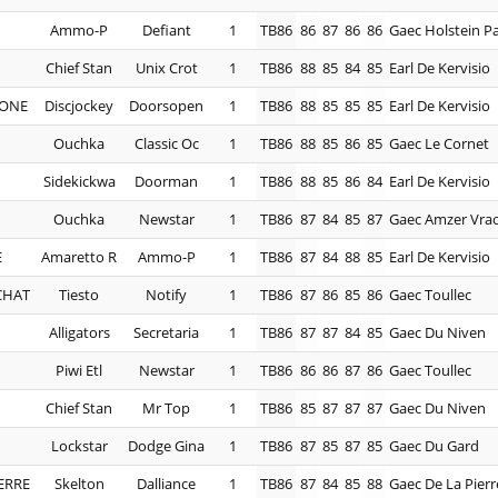
Ammo-P
Defiant
1
TB86
86
87
86
86
Gaec Holstein P
Chief Stan
Unix Crot
1
TB86
88
85
84
85
Earl De Kervisio
RONE
Discjockey
Doorsopen
1
TB86
88
85
85
85
Earl De Kervisio
Ouchka
Classic Oc
1
TB86
88
85
86
85
Gaec Le Cornet
Sidekickwa
Doorman
1
TB86
88
85
86
84
Earl De Kervisio
Ouchka
Newstar
1
TB86
87
84
85
87
Gaec Amzer Vra
E
Amaretto R
Ammo-P
1
TB86
87
84
88
85
Earl De Kervisio
CHAT
Tiesto
Notify
1
TB86
87
86
85
86
Gaec Toullec
Alligators
Secretaria
1
TB86
87
87
84
85
Gaec Du Niven
Piwi Etl
Newstar
1
TB86
86
86
87
86
Gaec Toullec
Chief Stan
Mr Top
1
TB86
85
87
87
87
Gaec Du Niven
Lockstar
Dodge Gina
1
TB86
87
85
87
85
Gaec Du Gard
ERRE
Skelton
Dalliance
1
TB86
87
84
85
88
Gaec De La Pierr