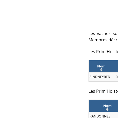
Les vaches so
Membres décro
Les Prim'Holst
Nom
SINDNEYRED
R
Les Prim'Holste
Nom
RANDONNEE