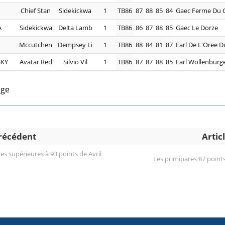
Chief Stan
Sidekickwa
1
TB86
87
88
85
84
Gaec Ferme Du G
A
Sidekickwa
Delta Lamb
1
TB86
86
87
88
85
Gaec Le Dorze
Mccutchen
Dempsey Li
1
TB86
88
84
81
87
Earl De L'Oree D
SKY
Avatar Red
Silvio Vil
1
TB86
87
87
88
85
Earl Wollenburg
age
précédent
Artic
tes supérieures à 93 points de Avril
Les primipares 87 point