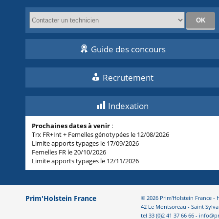
Guide des concours
Recrutement
Indexation
Prochaines dates à venir
:
Trx FR+Int + Femelles génotypées le 12/08/2026
Limite apports typages le 17/09/2026
Femelles FR le 20/10/2026
Limite apports typages le 12/11/2026
Prim'Holstein France
© 2026 Prim'Holstein France 
42 Le Montsoreau - Saint Sylva
tel 33 (0)2 41 37 66 66 - info@