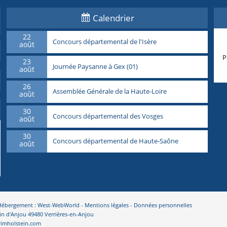
Calendrier
22
Concours départemental de l'Isère
août
P
23
Journée Paysanne à Gex (01)
août
26
Assemblée Générale de la Haute-Loire
août
30
Concours départemental des Vosges
août
30
Concours départemental de Haute-Saône
août
- Hébergement : West-WebWorld -
Mentions légales
-
Données personnelles
in d'Anjou 49480 Verrières-en-Anjou
primholstein.com