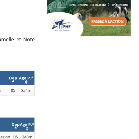
amelle et Note
Dep
Age P.*
n
05
3a4m
Dep
Age P.*
assion
05
3a8m