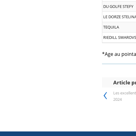
DU GOLFE STEFY
LE DORZE STELIN
TEQUILA
RIEDILL SWAROV
*Age au point
Article 
‹
Les excellen
2024