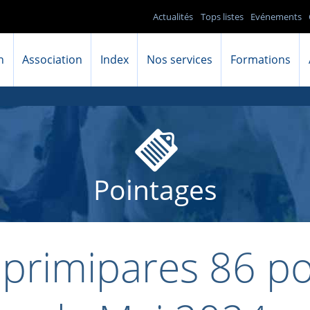
Actualités
Tops listes
Evénements
n
Association
Index
Nos services
Formations
Pointages
 primipares 86 po