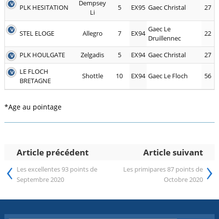
Dempsey
PLK HESITATION
5
EX95
Gaec Christal
27
Li
Gaec Le
STEL ELOGE
Allegro
7
EX94
22
Druillennec
PLK HOULGATE
Zelgadis
5
EX94
Gaec Christal
27
LE FLOCH
Shottle
10
EX94
Gaec Le Floch
56
BRETAGNE
*Age au pointage
Article précédent
Article suivant
‹
›
Les excellentes 93 points de
Les primipares 87 points de
Septembre 2020
Octobre 2020