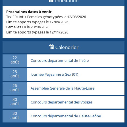
Indexation
Prochaines dates à venir
:
Trx FR+Int + Femelles génotypées le 12/08/2026
Limite apports typages le 17/09/2026
Femelles FR le 20/10/2026
Limite apports typages le 12/11/2026
Calendrier
22
Concours départemental de l'Isère
août
23
Journée Paysanne à Gex (01)
août
26
Assemblée Générale de la Haute-Loire
août
30
Concours départemental des Vosges
août
30
Concours départemental de Haute-Saône
août