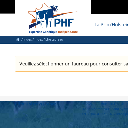
La Prim’Holstei
/
Index
/ Index fiche taureau
Veuillez sélectionner un taureau pour consulter sa
Prim'Holstein France
© 2026 Prim'Holstein France 
42 Le Montsoreau - Saint Sylva
tel 33 (0)2 41 37 66 66 - info@