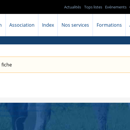
Actualités
Tops listes
Evénements
n
Association
Index
Nos services
Formations
 fiche
- Hébergement : West-WebWorld -
Mentions légales
-
Données personnelles
in d'Anjou 49480 Verrières-en-Anjou
primholstein.com