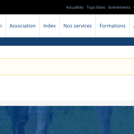
Actualités
Tops listes
Evénements
n
Association
Index
Nos services
Formations
- Hébergement : West-WebWorld -
Mentions légales
-
Données personnelles
in d'Anjou 49480 Verrières-en-Anjou
primholstein.com