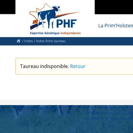
La Prim’Holstei
/
Index
/ Index fiche taureau
Taureau indisponible.
Retour
Prim'Holstein France
© 2026 Prim'Holstein France 
42 Le Montsoreau - Saint Sylva
tel 33 (0)2 41 37 66 66 - info@