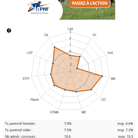
Tx parenté femelle :
7.0%
moy. 6.6%
Tx parenté mâle :
7.5%
moy. 7.5%
Nb génér. connues :
10.6
moy. 10.5