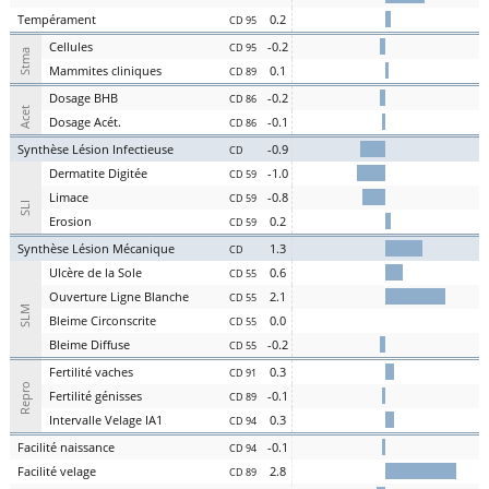
Te
mpérament
0.2
CD 95
Cel
lules
-0.2
CD 95
Stma
Ma
mmites
cl
iniques
0.1
CD 89
D
osage
BHB
-0.2
CD 86
Acet
D
osage
Acét
.
-0.1
CD 86
S
ynthèse
L
ésion
I
nfectieuse
-0.9
CD
Der
matite Digitée
-1.0
CD 59
L
i
m
ace
-0.8
CD 59
SLI
Er
osion
0.2
CD 59
S
ynthèse
L
ésion
M
écanique
1.3
CD
U
lcère de la
S
ole
0.6
CD 55
O
uverture
L
igne
B
lanche
2.1
CD 55
SLM
Bl
eime
C
irconscrite
0.0
CD 55
Bl
eime
D
iffuse
-0.2
CD 55
Fer
tilité
v
aches
0.3
CD 91
Repro
Fer
tilité
g
énisses
-0.1
CD 89
Intervalle
V
elage
IA1
0.3
CD 94
Facilité
nai
ssance
-0.1
CD 94
Facilité
vel
age
2.8
CD 89