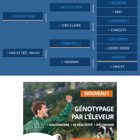
♂ BOOKEM
❲
♂ MCCUTCHEN
♀ MAY
❲
♂ HIGHOCTANE
♂ OBSERVER S
❲
♀ OBS CLAIRE
♀ CHASSITY
♂ GOLDWYN
❲
♂ DEMPSEY LI
♀ DERRY DREW
❲
♀ HAILEY SEE
- TB87(AT)
♂ BAXTER
❲
♀ HANNAH
♀ HAILEY
.