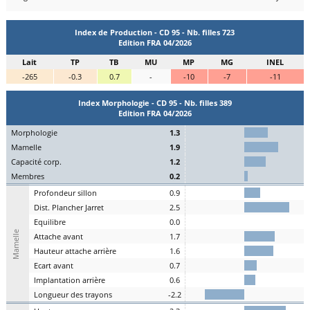
Index de Production - CD 95 - Nb. filles 723
Edition FRA 04/2026
Lait
TP
TB
MU
MP
MG
INEL
-265
-0.3
0.7
-
-10
-7
-11
Index Morphologie - CD 95 - Nb. filles 389
Edition FRA 04/2026
Mo
rphologie
1.3
Ma
melle
1.9
C
apacité
c
orp.
1.2
Me
mbres
0.2
P
rofondeur
s
illon
0.9
Dist.
P
lancher
J
arret
2.5
Eq
uilibre
0.0
Mamelle
A
ttache
a
vant
1.7
H
auteur
a
ttache arrière
1.6
E
cart
a
vant
0.7
I
mplantation
a
rrière
0.6
L
ongueur des
t
rayons
-2.2