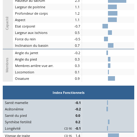
H
auteur au
s
acrum
2.3
L
argeur de
p
oitrine
1.1
P
rofondeur de
c
orps
1.2
Capacité
A
spe
c
t
1.1
E
tat
c
orporel
-0.7
Largeur aux
is
chions
0.5
F
orce du
r
ein
-0.5
I
nclinaison du
b
assin
0.7
A
ngle du
j
arret
-0.2
Angle du
pi
ed
0.3
Membres
M
embres a
r
rière vue arr.
0.3
Lo
comotion
0.1
Os
sature
0.9
Index Fonctionnels
S
an
t
é
ma
melle
-0.1
Acét
onémie
-0.2
S
an
t
é du
pi
ed
0.0
Synthèse
fert
ilité
0.2
L
on
g
évité
-0.1
CD 90
Vitesse de
tr
aite
1.4
CD 95