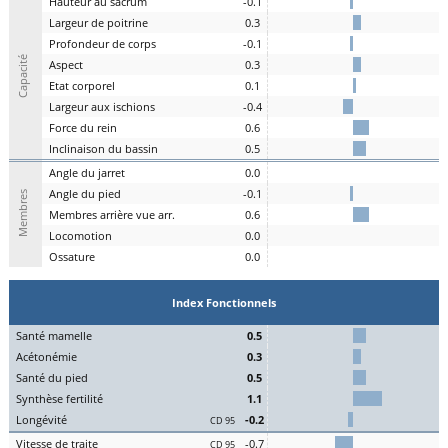
H
auteur au
s
acrum
-0.1
L
argeur de
p
oitrine
0.3
P
rofondeur de
c
orps
-0.1
Capacité
A
spe
c
t
0.3
E
tat
c
orporel
0.1
Largeur aux
is
chions
-0.4
F
orce du
r
ein
0.6
I
nclinaison du
b
assin
0.5
A
ngle du
j
arret
0.0
Angle du
pi
ed
-0.1
Membres
M
embres a
r
rière vue arr.
0.6
Lo
comotion
0.0
Os
sature
0.0
Index Fonctionnels
S
an
t
é
ma
melle
0.5
Acét
onémie
0.3
S
an
t
é du
pi
ed
0.5
Synthèse
fert
ilité
1.1
L
on
g
évité
-0.2
CD 95
Vitesse de
tr
aite
-0.7
CD 95