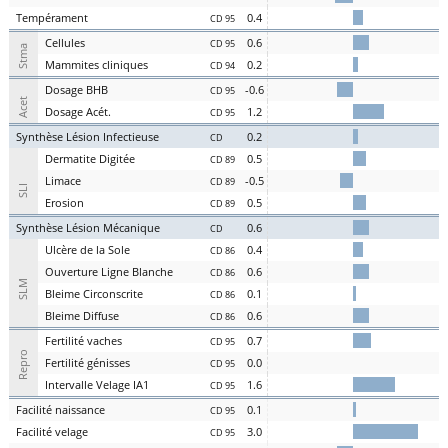
Te
mpérament
0.4
CD 95
Cel
lules
0.6
CD 95
Stma
Ma
mmites
cl
iniques
0.2
CD 94
D
osage
BHB
-0.6
CD 95
Acet
D
osage
Acét
.
1.2
CD 95
S
ynthèse
L
ésion
I
nfectieuse
0.2
CD
Der
matite Digitée
0.5
CD 89
L
i
m
ace
-0.5
CD 89
SLI
Er
osion
0.5
CD 89
S
ynthèse
L
ésion
M
écanique
0.6
CD
U
lcère de la
S
ole
0.4
CD 86
O
uverture
L
igne
B
lanche
0.6
CD 86
SLM
Bl
eime
C
irconscrite
0.1
CD 86
Bl
eime
D
iffuse
0.6
CD 86
Fer
tilité
v
aches
0.7
CD 95
Repro
Fer
tilité
g
énisses
0.0
CD 95
Intervalle
V
elage
IA1
1.6
CD 95
Facilité
nai
ssance
0.1
CD 95
Facilité
vel
age
3.0
CD 95