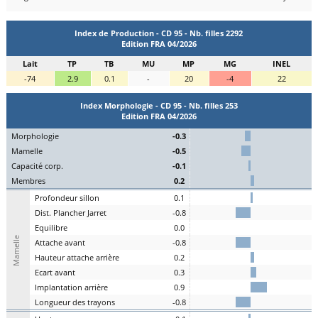
Index de Production - CD 95 - Nb. filles 2292
Edition FRA 04/2026
Lait
TP
TB
MU
MP
MG
INEL
-74
2.9
0.1
-
20
-4
22
Index Morphologie - CD 95 - Nb. filles 253
Edition FRA 04/2026
Mo
rphologie
-0.3
Ma
melle
-0.5
C
apacité
c
orp.
-0.1
Me
mbres
0.2
P
rofondeur
s
illon
0.1
Dist.
P
lancher
J
arret
-0.8
Eq
uilibre
0.0
Mamelle
A
ttache
a
vant
-0.8
H
auteur
a
ttache arrière
0.2
E
cart
a
vant
0.3
I
mplantation
a
rrière
0.9
L
ongueur des
t
rayons
-0.8