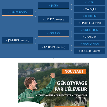
♂ IOTA
❲
♂ JACEY
♀ MASS JILL
❲
♂ JAMES BOND
♂ BOOKEM
❲
♀ HELICE
- TB85(AT)
♀ EPOPEE
- B+83(AT)
♂ COLT P RED
❲
♂ COLT 45
♀ CHASSITY
❲
♀ JENNIFER
- TB88(AT)
♂ MAN-O-MAN
❲
♀ FOREVER
- TB85(AT)
♀ DECKER
- TB86(AT)
.