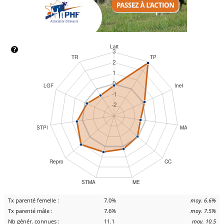
Tx parenté femelle :
7.0%
moy. 6.6%
Tx parenté mâle :
7.6%
moy. 7.5%
Nb génér. connues :
11.1
moy. 10.5