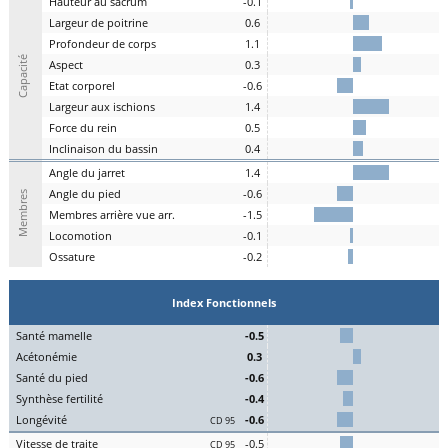
H
auteur au
s
acrum
-0.1
L
argeur de
p
oitrine
0.6
P
rofondeur de
c
orps
1.1
Capacité
A
spe
c
t
0.3
E
tat
c
orporel
-0.6
Largeur aux
is
chions
1.4
F
orce du
r
ein
0.5
I
nclinaison du
b
assin
0.4
A
ngle du
j
arret
1.4
Angle du
pi
ed
-0.6
Membres
M
embres a
r
rière vue arr.
-1.5
Lo
comotion
-0.1
Os
sature
-0.2
Index Fonctionnels
S
an
t
é
ma
melle
-0.5
Acét
onémie
0.3
S
an
t
é du
pi
ed
-0.6
Synthèse
fert
ilité
-0.4
L
on
g
évité
-0.6
CD 95
Vitesse de
tr
aite
-0.5
CD 95