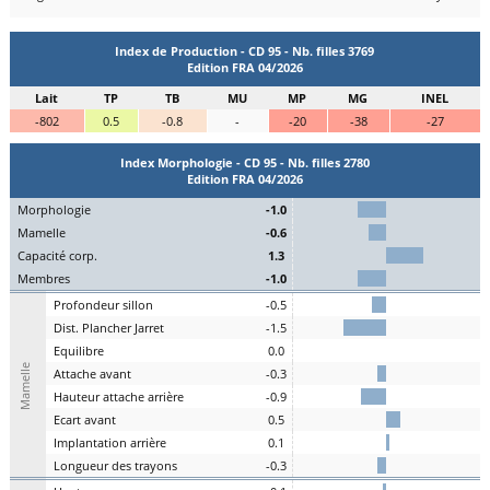
Index de Production - CD 95 - Nb. filles 3769
Edition FRA 04/2026
Lait
TP
TB
MU
MP
MG
INEL
-802
0.5
-0.8
-
-20
-38
-27
Index Morphologie - CD 95 - Nb. filles 2780
Edition FRA 04/2026
Mo
rphologie
-1.0
Ma
melle
-0.6
C
apacité
c
orp.
1.3
Me
mbres
-1.0
P
rofondeur
s
illon
-0.5
Dist.
P
lancher
J
arret
-1.5
Eq
uilibre
0.0
Mamelle
A
ttache
a
vant
-0.3
H
auteur
a
ttache arrière
-0.9
E
cart
a
vant
0.5
I
mplantation
a
rrière
0.1
L
ongueur des
t
rayons
-0.3