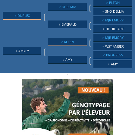
♂ ELTON
❲
♂ DURHAM
♀ SNO DELLIA
❲
♂ DUPLEX
♂ MJR EMORY
❲
♀ EMERALD
♀ HE HILLARY
♂ MJR EMORY
❲
♂ ALLEN
♀ WST AMBER
❲
♀ AMYLY
♂ PROGRESS
❲
♀ AMY
♀ AMY
.