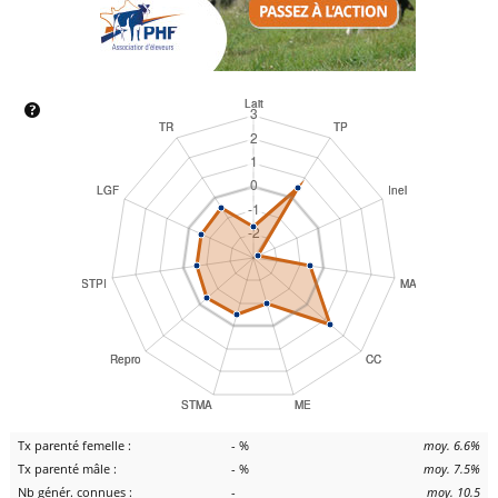
Tx parenté femelle :
- %
moy. 6.6%
Tx parenté mâle :
- %
moy. 7.5%
Nb génér. connues :
-
moy. 10.5