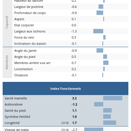
H
auteur au
s
acrum
0.2
L
argeur de
p
oitrine
-0.6
P
rofondeur de
c
orps
-0.9
Capacité
A
spe
c
t
0.1
E
tat
c
orporel
0.0
Largeur aux
is
chions
-1.3
F
orce du
r
ein
0.3
I
nclinaison du
b
assin
-0.1
A
ngle du
j
arret
-0.9
Angle du
pi
ed
0.5
Membres
M
embres a
r
rière vue arr.
0.7
Lo
comotion
0.2
Os
sature
-0.1
Index Fonctionnels
S
an
t
é
ma
melle
3.2
Acét
onémie
-1.2
S
an
t
é du
pi
ed
1.1
Synthèse
fert
ilité
1.0
L
on
g
évité
1.7
CD 95
Vitesse de
tr
aite
-2.7
CD 95