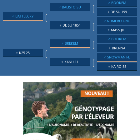
♂ BOOKEM
❲
♂ BALISTO SU
♀ DE SU 199
❲
♂ BATTLECRY
♂ NUMERO UNO
❲
♀ DE SU 1851
♀ MASS JILL
♂ BOOKEM
❲
♂ BREKEM
♀ BRENNA
❲
♀ K25 25
♂ SNOWMAN FL
❲
♀ KANU 11
♀ KAIRO 55
.