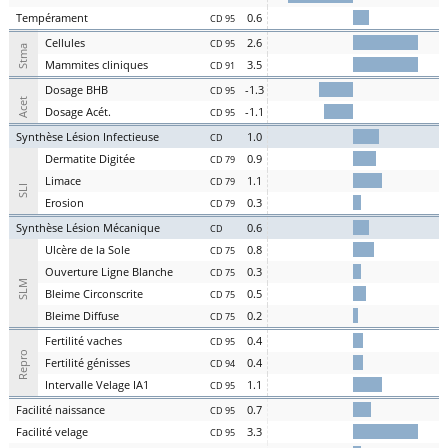
Te
mpérament
0.6
CD 95
Cel
lules
2.6
CD 95
Stma
Ma
mmites
cl
iniques
3.5
CD 91
D
osage
BHB
-1.3
CD 95
Acet
D
osage
Acét
.
-1.1
CD 95
S
ynthèse
L
ésion
I
nfectieuse
1.0
CD
Der
matite Digitée
0.9
CD 79
L
i
m
ace
1.1
CD 79
SLI
Er
osion
0.3
CD 79
S
ynthèse
L
ésion
M
écanique
0.6
CD
U
lcère de la
S
ole
0.8
CD 75
O
uverture
L
igne
B
lanche
0.3
CD 75
SLM
Bl
eime
C
irconscrite
0.5
CD 75
Bl
eime
D
iffuse
0.2
CD 75
Fer
tilité
v
aches
0.4
CD 95
Repro
Fer
tilité
g
énisses
0.4
CD 94
Intervalle
V
elage
IA1
1.1
CD 95
Facilité
nai
ssance
0.7
CD 95
Facilité
vel
age
3.3
CD 95