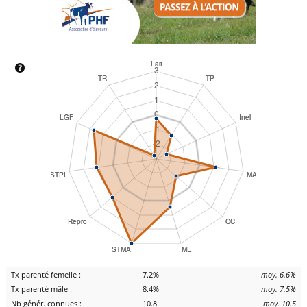
Tx parenté femelle :
7.2%
moy. 6.6%
Tx parenté mâle :
8.4%
moy. 7.5%
Nb génér. connues :
10.8
moy. 10.5