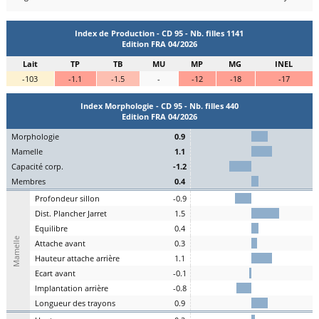
Index de Production - CD 95 - Nb. filles 1141
Edition FRA 04/2026
Lait
TP
TB
MU
MP
MG
INEL
-103
-1.1
-1.5
-
-12
-18
-17
Index Morphologie - CD 95 - Nb. filles 440
Edition FRA 04/2026
Mo
rphologie
0.9
Ma
melle
1.1
C
apacité
c
orp.
-1.2
Me
mbres
0.4
P
rofondeur
s
illon
-0.9
Dist.
P
lancher
J
arret
1.5
Eq
uilibre
0.4
Mamelle
A
ttache
a
vant
0.3
H
auteur
a
ttache arrière
1.1
E
cart
a
vant
-0.1
I
mplantation
a
rrière
-0.8
L
ongueur des
t
rayons
0.9