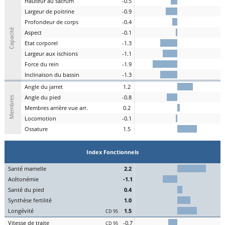
H
auteur au
s
acrum
-0.5
L
argeur de
p
oitrine
-0.9
P
rofondeur de
c
orps
-0.4
Capacité
A
spe
c
t
-0.1
E
tat
c
orporel
-1.3
Largeur aux
is
chions
-1.1
F
orce du
r
ein
-1.9
I
nclinaison du
b
assin
-1.3
A
ngle du
j
arret
1.2
Angle du
pi
ed
-0.8
Membres
M
embres a
r
rière vue arr.
0.2
Lo
comotion
-0.1
Os
sature
1.5
Index Fonctionnels
S
an
t
é
ma
melle
2.2
Acét
onémie
-1.1
S
an
t
é du
pi
ed
0.4
Synthèse
fert
ilité
1.0
L
on
g
évité
1.5
CD 95
Vitesse de
tr
aite
-0.7
CD 95