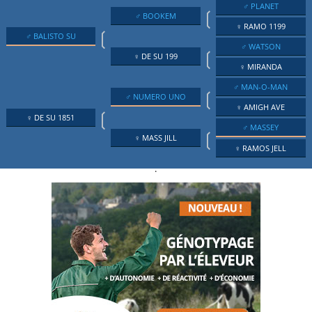
♂ PLANET
❲
♂ BOOKEM
♀ RAMO 1199
❲
♂ BALISTO SU
♂ WATSON
❲
♀ DE SU 199
♀ MIRANDA
♂ MAN-O-MAN
❲
♂ NUMERO UNO
♀ AMIGH AVE
❲
♀ DE SU 1851
♂ MASSEY
❲
♀ MASS JILL
♀ RAMOS JELL
.