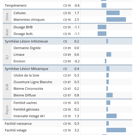
Te
mpérament
-0.6
CD 95
Cel
lules
1.7
CD 95
Stma
Ma
mmites
cl
iniques
2.5
CD 95
D
osage
BHB
-1.1
CD 95
Acet
D
osage
Acét
.
-1.1
CD 95
S
ynthèse
L
ésion
I
nfectieuse
0.2
CD
Der
matite Digitée
0.0
CD 89
L
i
m
ace
0.6
CD 89
SLI
Er
osion
-0.2
CD 89
S
ynthèse
L
ésion
M
écanique
0.4
CD
U
lcère de la
S
ole
0.3
CD 87
O
uverture
L
igne
B
lanche
0.3
CD 87
SLM
Bl
eime
C
irconscrite
0.2
CD 87
Bl
eime
D
iffuse
0.8
CD 87
Fer
tilité
v
aches
0.5
CD 95
Repro
Fer
tilité
g
énisses
0.2
CD 95
Intervalle
V
elage
IA1
1.3
CD 95
Facilité
nai
ssance
0.3
CD 95
Facilité
vel
age
3.2
CD 95