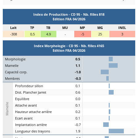
Index de Production - CD 95 - Nb. filles 818
Edition FRA 04/2026
Lait
TP
TB
MU
MP
MG
INEL
-308
0.5
4.9
-
-5
25
3
Index Morphologie - CD 95 - Nb. filles 4165
Edition FRA 04/2026
Mo
rphologie
0.5
Ma
melle
1.1
C
apacité
c
orp.
-1.0
Me
mbres
-0.3
P
rofondeur
s
illon
0.1
Dist.
P
lancher
J
arret
0.6
Eq
uilibre
0.0
Mamelle
A
ttache
a
vant
0.1
H
auteur
a
ttache arrière
0.2
E
cart
a
vant
0.1
I
mplantation
a
rrière
-0.7
L
ongueur des
t
rayons
1.9