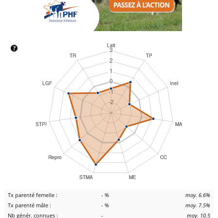
Tx parenté femelle :
- %
moy. 6.6%
Tx parenté mâle :
- %
moy. 7.5%
Nb génér. connues :
-
moy. 10.5