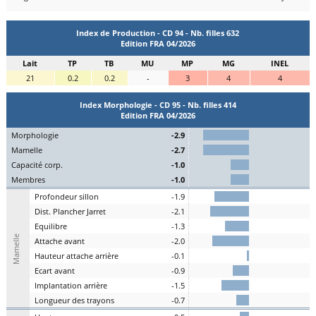
Index de Production - CD 94 - Nb. filles 632
Edition FRA 04/2026
Lait
TP
TB
MU
MP
MG
INEL
21
0.2
0.2
-
3
4
4
Index Morphologie - CD 95 - Nb. filles 414
Edition FRA 04/2026
Mo
rphologie
-2.9
Ma
melle
-2.7
C
apacité
c
orp.
-1.0
Me
mbres
-1.0
P
rofondeur
s
illon
-1.9
Dist.
P
lancher
J
arret
-2.1
Eq
uilibre
-1.3
Mamelle
A
ttache
a
vant
-2.0
H
auteur
a
ttache arrière
-0.1
E
cart
a
vant
-0.9
I
mplantation
a
rrière
-1.5
L
ongueur des
t
rayons
-0.7