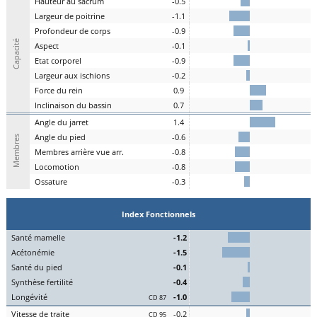
H
auteur au
s
acrum
-0.5
L
argeur de
p
oitrine
-1.1
P
rofondeur de
c
orps
-0.9
Capacité
A
spe
c
t
-0.1
E
tat
c
orporel
-0.9
Largeur aux
is
chions
-0.2
F
orce du
r
ein
0.9
I
nclinaison du
b
assin
0.7
A
ngle du
j
arret
1.4
Angle du
pi
ed
-0.6
Membres
M
embres a
r
rière vue arr.
-0.8
Lo
comotion
-0.8
Os
sature
-0.3
Index Fonctionnels
S
an
t
é
ma
melle
-1.2
Acét
onémie
-1.5
S
an
t
é du
pi
ed
-0.1
Synthèse
fert
ilité
-0.4
L
on
g
évité
-1.0
CD 87
Vitesse de
tr
aite
-0.2
CD 95