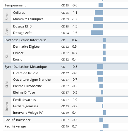
Te
mpérament
-0.6
CD 95
Cel
lules
-1.1
CD 95
Stma
Ma
mmites
cl
iniques
-1.2
CD 89
D
osage
BHB
-1.3
CD 85
Acet
D
osage
Acét
.
-1.6
CD 84
S
ynthèse
L
ésion
I
nfectieuse
0.4
CD
Der
matite Digitée
0.3
CD 62
L
i
m
ace
0.3
CD 62
SLI
Er
osion
0.4
CD 62
S
ynthèse
L
ésion
M
écanique
-0.8
CD
U
lcère de la
S
ole
-0.8
CD 57
O
uverture
L
igne
B
lanche
-0.7
CD 57
SLM
Bl
eime
C
irconscrite
-0.5
CD 57
Bl
eime
D
iffuse
-0.3
CD 57
Fer
tilité
v
aches
-1.0
CD 87
Repro
Fer
tilité
g
énisses
-0.2
CD 83
Intervalle
V
elage
IA1
0.4
CD 89
Facilité
nai
ssance
-0.5
CD 87
Facilité
vel
age
0.7
CD 79