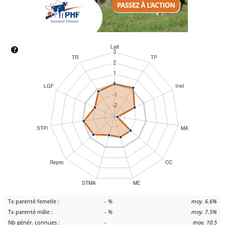
Tx parenté femelle :
- %
moy. 6.6%
Tx parenté mâle :
- %
moy. 7.5%
Nb génér. connues :
-
moy. 10.5