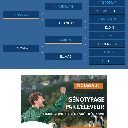
♂ AEROSTAR
❲
♂ RUDOLPH
♀ S RACHELLE
❲
♂ RAMOS
♂ AMBITION
❲
♀ HELDINE 47
♀ HELDIN
♂ LUKE
❲
♂ AARON
♀ DIXI ASPEN
❲
♀ MOSCA
♂ DUSTER
❲
♀ ELLMAS
♀ ELLIE
.