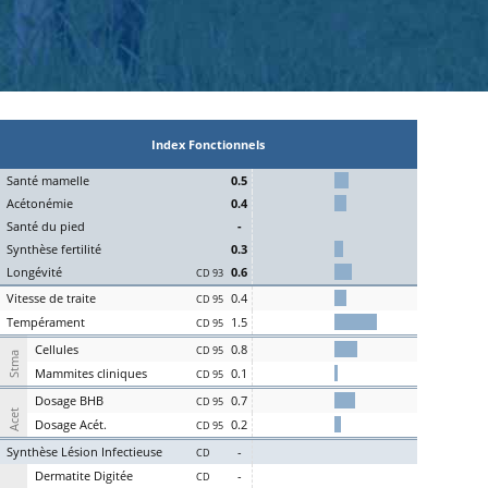
Index Fonctionnels
S
an
t
é
ma
melle
0.5
Acét
onémie
0.4
S
an
t
é du
pi
ed
-
Synthèse
fert
ilité
0.3
L
on
g
évité
0.6
CD 93
Vitesse de
tr
aite
0.4
CD 95
Te
mpérament
1.5
CD 95
Cel
lules
0.8
CD 95
Stma
Ma
mmites
cl
iniques
0.1
CD 95
D
osage
BHB
0.7
CD 95
Acet
D
osage
Acét
.
0.2
CD 95
S
ynthèse
L
ésion
I
nfectieuse
-
CD
Der
matite Digitée
-
CD