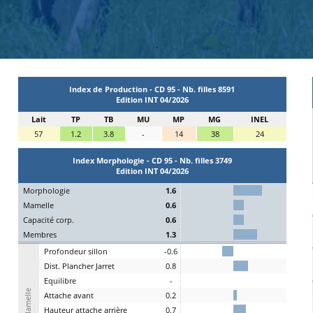
.
Index de Production - CD 95 - Nb. filles 8591
Edition INT 04/2026
Lait
TP
TB
MU
MP
MG
INEL
57
1.2
3.8
-
14
38
24
Index Morphologie - CD 95 - Nb. filles 3749
Edition INT 04/2026
Mo
rphologie
1.6
Ma
melle
0.6
C
apacité
c
orp.
0.6
Me
mbres
1.3
P
rofondeur
s
illon
-0.6
Dist.
P
lancher
J
arret
0.8
Eq
uilibre
-
Mamelle
A
ttache
a
vant
0.2
H
auteur
a
ttache arrière
0.7