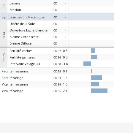
L
i
m
ace
-
CD
SLI
Er
osion
-
CD
S
ynthèse
L
ésion
M
écanique
-
CD
U
lcère de la
S
ole
-
CD
O
uverture
L
igne
B
lanche
-
CD
SLM
Bl
eime
C
irconscrite
-
CD
Bl
eime
D
iffuse
-
CD
Fer
tilité
v
aches
0.5
CD 97
Repro
Fer
tilité
g
énisses
0.8
CD 96
Intervalle
V
elage
IA1
-1.0
CD 98
Facilité
nai
ssance
0.1
CD 95
Facilité
vel
age
1.4
CD 93
Vi
talité
n
aissance
1.0
CD 95
Vi
talité
v
elage
2.1
CD 95