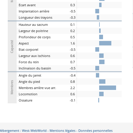
E
cart
a
vant
0.3
I
mplantation
a
rrière
-0.5
L
ongueur des
t
rayons
-0.3
H
auteur au
s
acrum
0.1
L
argeur de
p
oitrine
0.2
P
rofondeur de
c
orps
0.5
Capacité
A
spe
c
t
1.6
E
tat
c
orporel
-0.5
Largeur aux
is
chions
0.6
F
orce du
r
ein
0.7
I
nclinaison du
b
assin
-0.5
A
ngle du
j
arret
-0.4
Angle du
pi
ed
0.8
Membres
M
embres a
r
rière vue arr.
2.2
Lo
comotion
0.6
Os
sature
-0.1
- Hébergement : West-WebWorld -
Mentions légales
-
Données personnelles