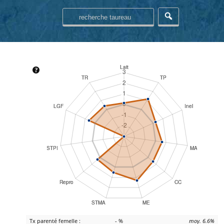
Tx parenté femelle :
- %
moy. 6.6%