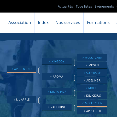
Actualités
Tops listes
Evénements
n
Association
Index
Nos services
Formations
♂ MCCUTCHEN
❲
♂ KINGBOY
♀ MEGAN
❲
♂ APPREN END
♂ SUPERSIRE
❲
♀ AROMA
♀ ADELINE R
♂ MOGUL
❲
♂ DELTA 1427
♀ DELICIOUS
❲
♀ LIL APPLE
♂ MCCUTCHEN
❲
♀ VALENTINE
♀ APPLE RED