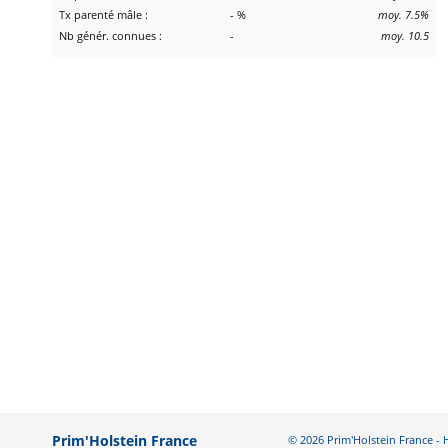
Tx parenté mâle :
- %
moy. 7.5%
Nb génér. connues :
-
moy. 10.5
Prim'Holstein France
© 2026 Prim'Holstein France 