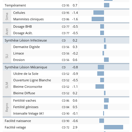
Te
mpérament
0.7
CD 95
Cel
lules
-1.4
CD 95
Stma
Ma
mmites
cl
iniques
-1.6
CD 86
D
osage
BHB
-0.5
CD 77
Acet
D
osage
Acét
.
-0.5
CD 77
S
ynthèse
L
ésion
I
nfectieuse
0.2
CD
Der
matite Digitée
0.3
CD 56
L
i
m
ace
-0.2
CD 56
SLI
Er
osion
0.6
CD 56
S
ynthèse
L
ésion
M
écanique
-0.8
CD
U
lcère de la
S
ole
-0.9
CD 52
O
uverture
L
igne
B
lanche
-0.5
CD 52
SLM
Bl
eime
C
irconscrite
-1.1
CD 52
Bl
eime
D
iffuse
0.2
CD 52
Fer
tilité
v
aches
0.6
CD 86
Repro
Fer
tilité
g
énisses
0.5
CD 84
Intervalle
V
elage
IA1
-0.1
CD 90
Facilité
nai
ssance
-0.6
CD 90
Facilité
vel
age
2.9
CD 72