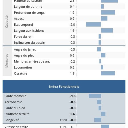
H
auteur au
s
acrum
2.3
L
argeur de
p
oitrine
0.4
P
rofondeur de
c
orps
1.9
Capacité
A
spe
c
t
0.9
E
tat
c
orporel
-2.0
Largeur aux
is
chions
1.6
F
orce du
r
ein
-0.3
I
nclinaison du
b
assin
-0.3
A
ngle du
j
arret
-0.5
Angle du
pi
ed
0.6
Membres
M
embres a
r
rière vue arr.
-0.2
Lo
comotion
0.3
Os
sature
1.9
Index Fonctionnels
S
an
t
é
ma
melle
-1.6
Acét
onémie
-0.5
S
an
t
é du
pi
ed
-0.3
Synthèse
fert
ilité
0.6
L
on
g
évité
-0.9
CD 91
Vitesse de
tr
aite
1.1
CD 95