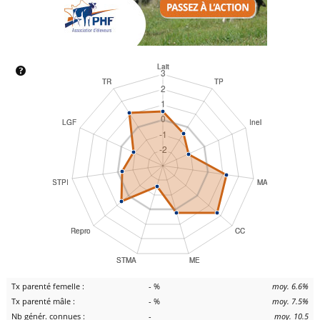
Tx parenté femelle :
- %
moy. 6.6%
Tx parenté mâle :
- %
moy. 7.5%
Nb génér. connues :
-
moy. 10.5