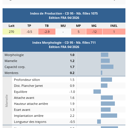
Index de Production - CD 95 - Nb. filles 1075
Edition FRA 04/2026
Lait
TP
TB
MU
MP
MG
INEL
270
-0.5
-2.9
-
5
-12
1
Index Morphologie - CD 95 - Nb. filles 711
Edition FRA 04/2026
Mo
rphologie
1.0
Ma
melle
1.2
C
apacité
c
orp.
1.7
Me
mbres
0.2
P
rofondeur
s
illon
1.5
Dist.
P
lancher
J
arret
0.9
Eq
uilibre
-1.0
Mamelle
A
ttache
a
vant
1.6
H
auteur
a
ttache arrière
1.9
E
cart
a
vant
1.3
I
mplantation
a
rrière
2.2
L
ongueur des
t
rayons
-0.5