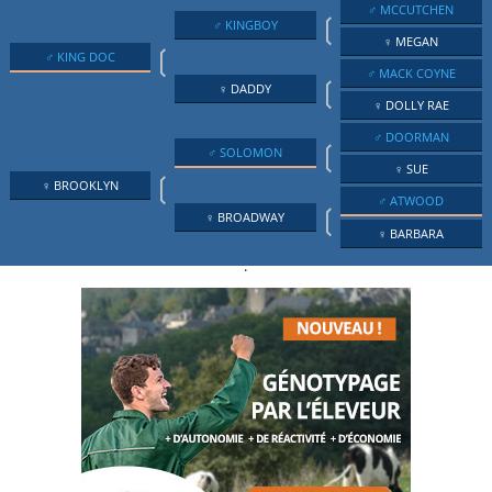
♂ MCCUTCHEN
❲
♂ KINGBOY
♀ MEGAN
❲
♂ KING DOC
♂ MACK COYNE
❲
♀ DADDY
♀ DOLLY RAE
♂ DOORMAN
❲
♂ SOLOMON
♀ SUE
❲
♀ BROOKLYN
♂ ATWOOD
❲
♀ BROADWAY
♀ BARBARA
.