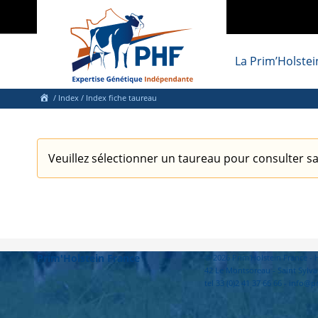
La Prim’Holstei
/
Index
/ Index fiche taureau
Veuillez sélectionner un taureau pour consulter sa
Prim'Holstein France
© 2026 Prim'Holstein France 
42 Le Montsoreau - Saint Sylva
tel 33 (0)2 41 37 66 66 - info@