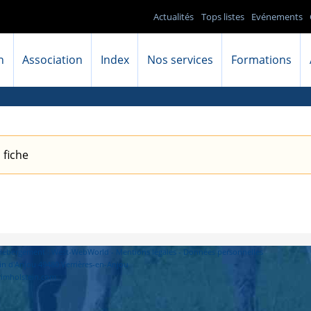
Actualités
Tops listes
Evénements
n
Association
Index
Nos services
Formations
 fiche
- Hébergement : West-WebWorld -
Mentions légales
-
Données personnelles
in d'Anjou 49480 Verrières-en-Anjou
primholstein.com