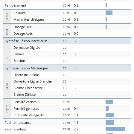
Te
mpérament
0.2
CD 95
Cel
lules
0.9
CD 95
Stma
Ma
mmites
cl
iniques
0.2
CD 91
D
osage
BHB
0.2
CD 92
Acet
D
osage
Acét
.
0.0
CD 91
S
ynthèse
L
ésion
I
nfectieuse
-
CD
Der
matite Digitée
-
CD
L
i
m
ace
-
CD
SLI
Er
osion
-
CD
S
ynthèse
L
ésion
M
écanique
-
CD
U
lcère de la
S
ole
-
CD
O
uverture
L
igne
B
lanche
-
CD
SLM
Bl
eime
C
irconscrite
-
CD
Bl
eime
D
iffuse
-
CD
Fer
tilité
v
aches
1.0
CD 90
Repro
Fer
tilité
g
énisses
0.4
CD 88
Intervalle
V
elage
IA1
1.1
CD 94
Facilité
nai
ssance
1.1
CD 91
Facilité
vel
age
2.7
CD 82