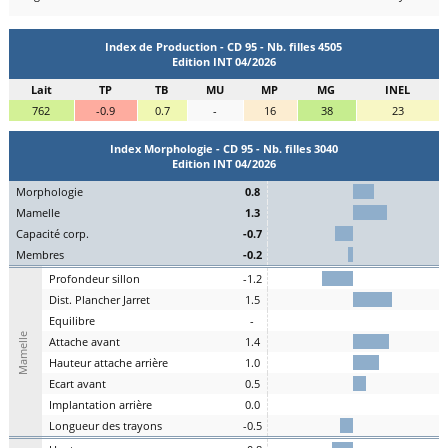
Index de Production - CD 95 - Nb. filles 4505
Edition INT 04/2026
Lait
TP
TB
MU
MP
MG
INEL
762
-0.9
0.7
-
16
38
23
Index Morphologie - CD 95 - Nb. filles 3040
Edition INT 04/2026
Mo
rphologie
0.8
Ma
melle
1.3
C
apacité
c
orp.
-0.7
Me
mbres
-0.2
P
rofondeur
s
illon
-1.2
Dist.
P
lancher
J
arret
1.5
Eq
uilibre
-
Mamelle
A
ttache
a
vant
1.4
H
auteur
a
ttache arrière
1.0
E
cart
a
vant
0.5
I
mplantation
a
rrière
0.0
L
ongueur des
t
rayons
-0.5