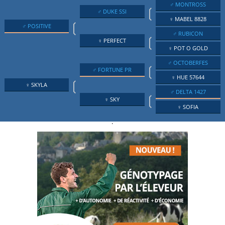
♂ MONTROSS
❲
♂ DUKE SSI
♀ MABEL 8828
❲
♂ POSITIVE
♂ RUBICON
❲
♀ PERFECT
♀ POT O GOLD
♂ OCTOBERFES
❲
♂ FORTUNE PR
♀ HUE 57644
❲
♀ SKYLA
♂ DELTA 1427
❲
♀ SKY
♀ SOFIA
.