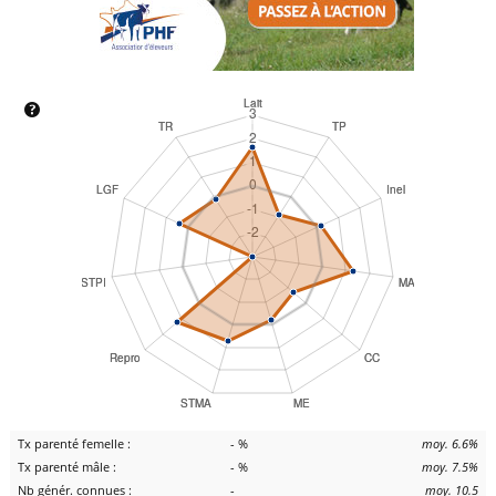
Tx parenté femelle :
- %
moy. 6.6%
Tx parenté mâle :
- %
moy. 7.5%
Nb génér. connues :
-
moy. 10.5