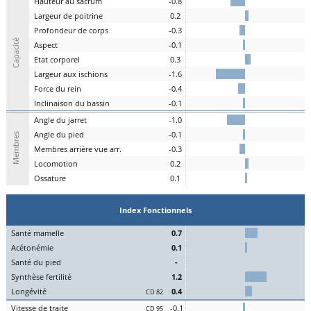
H
auteur au
s
acrum
-0.8
L
argeur de
p
oitrine
0.2
P
rofondeur de
c
orps
-0.3
Capacité
A
spe
c
t
-0.1
E
tat
c
orporel
0.3
Largeur aux
is
chions
-1.6
F
orce du
r
ein
-0.4
I
nclinaison du
b
assin
-0.1
A
ngle du
j
arret
-1.0
Angle du
pi
ed
-0.1
Membres
M
embres a
r
rière vue arr.
-0.3
Lo
comotion
0.2
Os
sature
0.1
Index Fonctionnels
S
an
t
é
ma
melle
0.7
Acét
onémie
0.1
S
an
t
é du
pi
ed
-
Synthèse
fert
ilité
1.2
L
on
g
évité
0.4
CD 82
Vitesse de
tr
aite
-0.1
CD 95