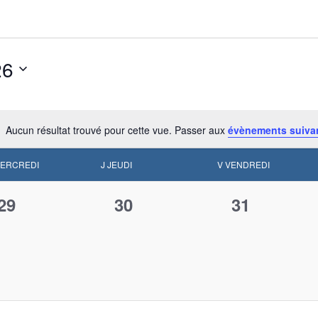
26
Aucun résultat trouvé pour cette vue. Passer aux
évènements suiva
Notice
ERCREDI
J
JEUDI
V
VENDREDI
0
0
0
29
30
31
évènement,
évènement,
évènement