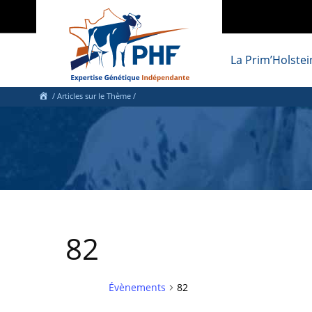
La Prim’Holstei
/ Articles sur le Thème
/
82
Évènements
82