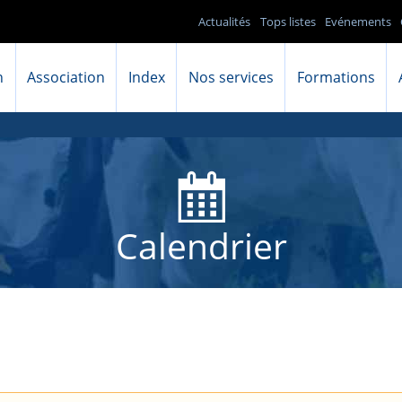
Actualités
Tops listes
Evénements
n
Association
Index
Nos services
Formations
Calendrier