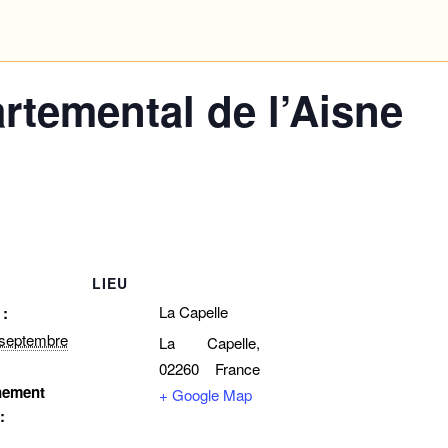
temental de l’Aisne
LIEU
La Capelle
 :
eptembre
La Capelle
,
02260
France
nement
+ Google Map
: