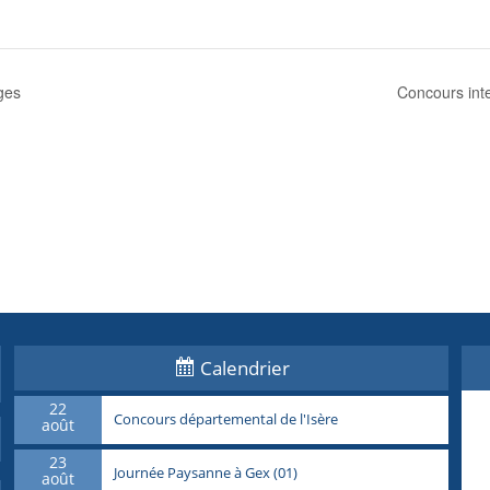
ges
Concours int
Calendrier
22
Concours départemental de l'Isère
août
23
Journée Paysanne à Gex (01)
août