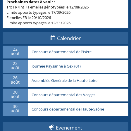
Prochaines dates à venir
:
Trx FR+Int + Femelles génotypées le 12/08/2026
Limite apports typages le 17/09/2026
Femelles FR le 20/10/2026
Limite apports typages le 12/11/2026
Calendrier
22
Concours départemental de l'Isère
août
23
Journée Paysanne à Gex (01)
août
26
Assemblée Générale de la Haute-Loire
août
30
Concours départemental des Vosges
août
30
Concours départemental de Haute-Saône
août
Evenement