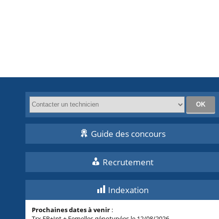
Guide des concours
Recrutement
Indexation
Prochaines dates à venir
:
Trx FR+Int + Femelles génotypées le 12/08/2026