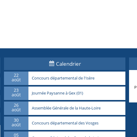
Calendrier
22
Concours départemental de l'Isère
août
P
23
Journée Paysanne à Gex (01)
août
26
Assemblée Générale de la Haute-Loire
août
30
Concours départemental des Vosges
août
05