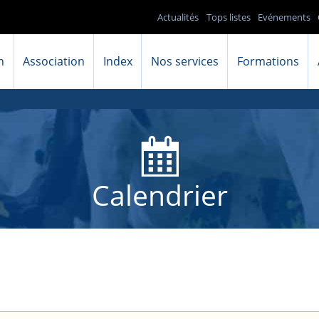
Actualités
Tops listes
Evénements
n
Association
Index
Nos services
Formations
Calendrier