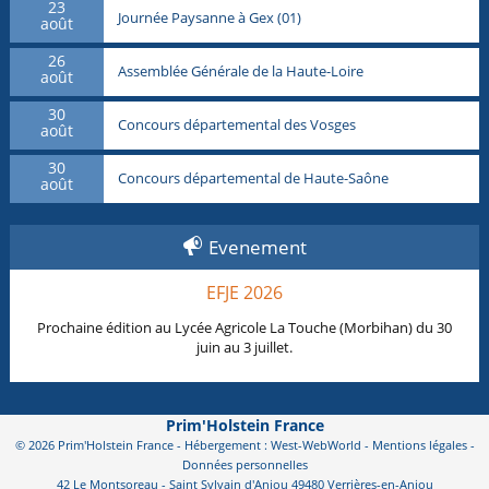
23
Journée Paysanne à Gex (01)
août
26
Assemblée Générale de la Haute-Loire
août
30
Concours départemental des Vosges
août
30
Concours départemental de Haute-Saône
août
Evenement
EFJE 2026
Prochaine édition au Lycée Agricole La Touche (Morbihan) du 30
juin au 3 juillet.
Prim'Holstein France
© 2026 Prim'Holstein France - Hébergement : West-WebWorld -
Mentions légales
-
Données personnelles
42 Le Montsoreau - Saint Sylvain d'Anjou 49480 Verrières-en-Anjou