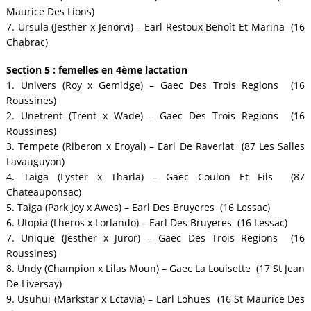
Maurice Des Lions)
7. Ursula (Jesther x Jenorvi) – Earl Restoux Benoît Et Marina (16
Chabrac)
Section 5 : femelles en 4ème lactation
1. Univers (Roy x Gemidge) – Gaec Des Trois Regions (16
Roussines)
2. Unetrent (Trent x Wade) – Gaec Des Trois Regions (16
Roussines)
3. Tempete (Riberon x Eroyal) – Earl De Raverlat (87 Les Salles
Lavauguyon)
4. Taiga (Lyster x Tharla) – Gaec Coulon Et Fils (87
Chateauponsac)
5. Taiga (Park Joy x Awes) – Earl Des Bruyeres (16 Lessac)
6. Utopia (Lheros x Lorlando) – Earl Des Bruyeres (16 Lessac)
7. Unique (Jesther x Juror) – Gaec Des Trois Regions (16
Roussines)
8. Undy (Champion x Lilas Moun) – Gaec La Louisette (17 St Jean
De Liversay)
9. Usuhui (Markstar x Ectavia) – Earl Lohues (16 St Maurice Des