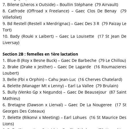
7. Bilene (Lheros x Outside) – Boullin Stéphane (79 Airvault)
8. Catfrode (Offroad x Freelance) – Gaec Clos De Benay (79
Villefollet)
9. Bd Restell (Restell x Merdrignac) – Gaec Des 3 R (79 Paizay Le
Tort)
10. Bady (Rouki x Laibert) – Gaec La Louisette (17 St Jean De
Liversay)
Section 2B : femelles en 1ère lactation
1. Blue-B (Roy x Besne Buck) – Gaec De Barbeche (79 Le Chillou)
2. Brake (Drake x Jesther) – Gaec De Lagarde (16 Roumazieres
Loubert)
3. Belle (Fbi x Orphin) – Cahu Jean-Luc (16 Cherves Chatelard)
4. Belette (Manager Mt x Lenny) – Earl La Vallee (79 Brulain)
5. Bully (Venko Gp x Negundo) – Gaec De Beausejour (87 Saint
Mathieu)
6. Bretagne (Dawson x Lierval) – Gaec De La Nougeree (17 St
Georges Des Coteaux)
7. Belette (Rikonvi x Meeting) – Earl Lohues (16 St Maurice Des
Lions)