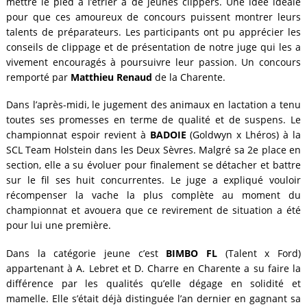
mettre le pied à l’étrier à de jeunes clippers. Une idée idéale
pour que ces amoureux de concours puissent montrer leurs
talents de préparateurs. Les participants ont pu apprécier les
conseils de clippage et de présentation de notre juge qui les a
vivement encouragés à poursuivre leur passion. Un concours
remporté par
Matthieu Renaud
de la Charente.
Dans l’après-midi, le jugement des animaux en lactation a tenu
toutes ses promesses en terme de qualité et de suspens. Le
championnat espoir revient à
BADOIE
(Goldwyn x Lhéros) à la
SCL Team Holstein dans les Deux Sèvres. Malgré sa 2e place en
section, elle a su évoluer pour finalement se détacher et battre
sur le fil ses huit concurrentes. Le juge a expliqué vouloir
récompenser la vache la plus complète au moment du
championnat et avouera que ce revirement de situation a été
pour lui une première.
Dans la catégorie jeune c’est
BIMBO FL
(Talent x Ford)
appartenant à A. Lebret et D. Charre en Charente a su faire la
différence par les qualités qu’elle dégage en solidité et
mamelle. Elle s’était déjà distinguée l’an dernier en gagnant sa