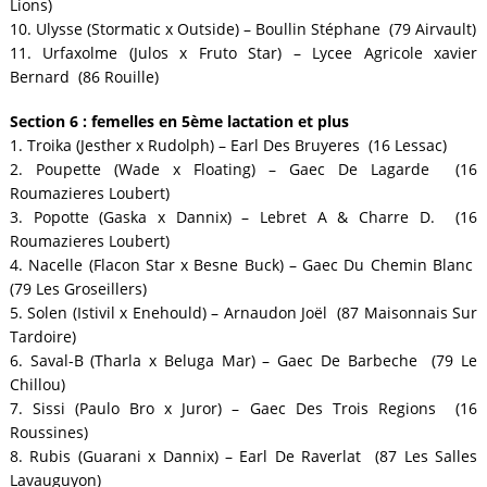
Lions)
10. Ulysse (Stormatic x Outside) – Boullin Stéphane (79 Airvault)
11. Urfaxolme (Julos x Fruto Star) – Lycee Agricole xavier
Bernard (86 Rouille)
Section 6 : femelles en 5ème lactation et plus
1. Troika (Jesther x Rudolph) – Earl Des Bruyeres (16 Lessac)
2. Poupette (Wade x Floating) – Gaec De Lagarde (16
Roumazieres Loubert)
3. Popotte (Gaska x Dannix) – Lebret A & Charre D. (16
Roumazieres Loubert)
4. Nacelle (Flacon Star x Besne Buck) – Gaec Du Chemin Blanc
(79 Les Groseillers)
5. Solen (Istivil x Enehould) – Arnaudon Joël (87 Maisonnais Sur
Tardoire)
6. Saval-B (Tharla x Beluga Mar) – Gaec De Barbeche (79 Le
Chillou)
7. Sissi (Paulo Bro x Juror) – Gaec Des Trois Regions (16
Roussines)
8. Rubis (Guarani x Dannix) – Earl De Raverlat (87 Les Salles
Lavauguyon)