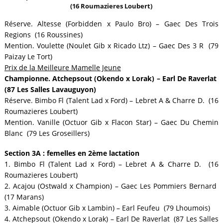
(16 Roumazieres Loubert)
Réserve. Altesse (Forbidden x Paulo Bro) – Gaec Des Trois
Regions (16 Roussines)
Mention. Voulette (Noulet Gib x Ricado Ltz) – Gaec Des 3 R (79
Paizay Le Tort)
Prix de la Meilleure Mamelle Jeune
Championne. Atchepsout (Okendo x Lorak) – Earl De Raverlat
(87 Les Salles Lavauguyon)
Réserve. Bimbo Fl (Talent Lad x Ford) – Lebret A & Charre D. (16
Roumazieres Loubert)
Mention. Vanille (Octuor Gib x Flacon Star) – Gaec Du Chemin
Blanc (79 Les Groseillers)
Section 3A : femelles en 2ème lactation
1. Bimbo Fl (Talent Lad x Ford) – Lebret A & Charre D. (16
Roumazieres Loubert)
2. Acajou (Ostwald x Champion) – Gaec Les Pommiers Bernard
(17 Marans)
3. Aimable (Octuor Gib x Lambin) – Earl Feufeu (79 Lhoumois)
4. Atchepsout (Okendo x Lorak) – Earl De Raverlat (87 Les Salles