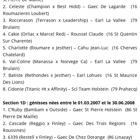
2. Celeste (Champion x Best Hidd) – Gaec De Lagarde (16
Roumazieres Loubert)
3. Roccerason (Terrason x Leadership) – Earl La Vallee (79
Brulain)
4. Cakie (Orliac x Marcel Red) – Roussel Claude (16 St Quentin
Sur Charente)
5. Charlotte (Roumare x Jesther) – Cahu Jean-Luc (16 Cherves
Chatelard)
6. Val-Coline (Manassa x Norvege Ca) – Earl La Vallee (79
Brulain)
7. Batiste (Rethondes x Jesther) – Earl Lohues (16 St Maurice
Des Lions)
8. Cidonie (Titanic Ht x Affinity) – Scl Team Holstein (79 Prahecq)
Section 1D : génisses nées entre le 01.03.2007 et le 30.06.2008
1. C’Ruby (Bambam x Outside) – Gaec St Pierre Holstein (86 St
Pierre De Maille)
2. Cascade (Reggio x Finley) – Gaec Des Trois Regions (16
Roussines)
3. 6339 (Restell x Finley) – Gaec De Chez Dorange (86 Linazay)