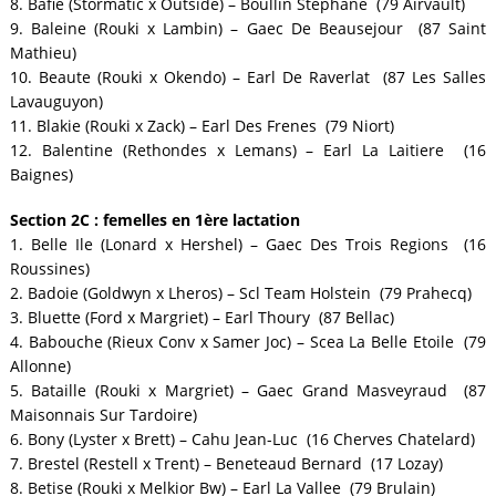
8. Bafie (Stormatic x Outside) – Boullin Stéphane (79 Airvault)
9. Baleine (Rouki x Lambin) – Gaec De Beausejour (87 Saint
Mathieu)
10. Beaute (Rouki x Okendo) – Earl De Raverlat (87 Les Salles
Lavauguyon)
11. Blakie (Rouki x Zack) – Earl Des Frenes (79 Niort)
12. Balentine (Rethondes x Lemans) – Earl La Laitiere (16
Baignes)
Section 2C : femelles en 1ère lactation
1. Belle Ile (Lonard x Hershel) – Gaec Des Trois Regions (16
Roussines)
2. Badoie (Goldwyn x Lheros) – Scl Team Holstein (79 Prahecq)
3. Bluette (Ford x Margriet) – Earl Thoury (87 Bellac)
4. Babouche (Rieux Conv x Samer Joc) – Scea La Belle Etoile (79
Allonne)
5. Bataille (Rouki x Margriet) – Gaec Grand Masveyraud (87
Maisonnais Sur Tardoire)
6. Bony (Lyster x Brett) – Cahu Jean-Luc (16 Cherves Chatelard)
7. Brestel (Restell x Trent) – Beneteaud Bernard (17 Lozay)
8. Betise (Rouki x Melkior Bw) – Earl La Vallee (79 Brulain)