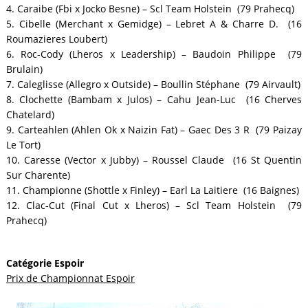
4. Caraibe (Fbi x Jocko Besne) – Scl Team Holstein (79 Prahecq)
5. Cibelle (Merchant x Gemidge) – Lebret A & Charre D. (16
Roumazieres Loubert)
6. Roc-Cody (Lheros x Leadership) – Baudoin Philippe (79
Brulain)
7. Caleglisse (Allegro x Outside) – Boullin Stéphane (79 Airvault)
8. Clochette (Bambam x Julos) – Cahu Jean-Luc (16 Cherves
Chatelard)
9. Carteahlen (Ahlen Ok x Naizin Fat) – Gaec Des 3 R (79 Paizay
Le Tort)
10. Caresse (Vector x Jubby) – Roussel Claude (16 St Quentin
Sur Charente)
11. Championne (Shottle x Finley) – Earl La Laitiere (16 Baignes)
12. Clac-Cut (Final Cut x Lheros) – Scl Team Holstein (79
Prahecq)
Catégorie Espoir
Prix de Championnat Espoir