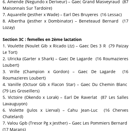
6. Amende (Negundo x Deriveur) – Gaec Grand Masveyraud (87
Maisonnais Sur Tardoire)
7. Aquarelle (Jesther x Wade) – Earl Des Bruyeres (16 Lessac)
8. Albertha (Jesther x Dombinator) – Beneteaud Bernard (17
Lozay)
Section 3C : femelles en 2ème lactation
1. Voulette (Noulet Gib x Ricado Ltz) – Gaec Des 3 R (79 Paizay
Le Tort)
2. Ulricka (Garter x Shark) – Gaec De Lagarde (16 Roumazieres
Loubert)
3. Vrille (Champion x Gordon) – Gaec De Lagarde (16
Roumazieres Loubert)
4. Vanille (Octuor Gib x Flacon Star) – Gaec Du Chemin Blanc
(79 Les Groseillers)
5. Victoire (Okendo x Lorak) – Earl De Raverlat (87 Les Salles
Lavauguyon)
6. Violette (Julos x Lierval) – Cahu Jean-Luc (16 Cherves
Chatelard)
7. Valou Gpb (Tresor Pg x Jesther) – Gaec Les Pommiers Bernard
(17 Marans)