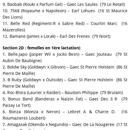
9. Baobab (Rouki x Parfum Gel) – Gaec Les Saules (79 Le Retail)
10. 7568 (Royaume x Napoleon) – Earl Lohues (16 St Maurice
Des Lions)
11. Belle Red (Regiment-R x Sabre Red) – Courtin Marc (16
Mazerolles)
12. Bamane (James x Lorak) – Earl Des Frenes (79 Niort)
Section 2D : femelles en 1ère lactation)
1. Belle.Japo (Jasper Wil x Jocko Besn) – Gaec Jouteau (79 St
Aubin De Baubigne)
2. Boldw Sky (Goldwyn x Gibson) – Gaec St Pierre Holstein (86 St
Pierre De Maille)
3. B Ruby (Goldwyn x Outside) – Gaec St Pierre Holstein (86 St
Pierre De Maille)
4. Roc-Blora (Laurier x Raider) – Baudoin Philippe (79 Brulain)
5. Bonus Band (Banderas x Naizin Fat) – Gaec Des 3 R (79
Paizay Le Tort)
6. Bonza (Monza x Neron) – Lebret A & Charre D. (16
Roumazieres Loubert)
7. Amagasak (Okendo x Negundo) – Gaec De La Nougeree (17 St