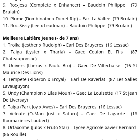
9. Roc-Jesa (Complete x Enhancer) – Baudoin Philippe (79
Brulain)
10. Plume (Dombinator x Dunet Rip) – Earl La Vallee (79 Brulain)
11. Roc-Sissy (Lee x Leadman) – Baudoin Philippe (79 Brulain)
Meilleure Laitière Jeune (- de 7 ans)
1. Troika (Jesther x Rudolph) – Earl Des Bruyeres (16 Lessac)
2. Taiga (Lyster x Tharla) – Gaec Coulon Et Fils (87
Chateauponsac)
3. Univers (Lheros x Paulo Bro) – Gaec De Villechaise (16 St
Maurice Des Lions)
4. Tempete (Riberon x Eroyal) – Earl De Raverlat (87 Les Salles
Lavauguyon)
5. Undy (Champion x Lilas Moun) – Gaec La Louisette (17 St Jean
De Liversay)
6. Taiga (Park Joy x Awes) – Earl Des Bruyeres (16 Lessac)
7. Veloute (O-Man Just x Saturn) – Gaec De Lagarde (16
Roumazieres Loubert)
8. Urfaxolme (Julos x Fruto Star) – Lycee Agricole xavier Bernard
(86 Rouille)