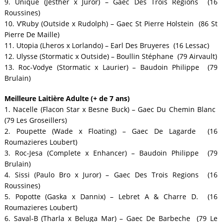
9. Unique (Jesther x Juror) – Gaec Des Trois Regions (16
Roussines)
10. V’Ruby (Outside x Rudolph) – Gaec St Pierre Holstein (86 St
Pierre De Maille)
11. Utopia (Lheros x Lorlando) – Earl Des Bruyeres (16 Lessac)
12. Ulysse (Stormatic x Outside) – Boullin Stéphane (79 Airvault)
13. Roc-Vodye (Stormatic x Laurier) – Baudoin Philippe (79
Brulain)
Meilleure Laitière Adulte (+ de 7 ans)
1. Nacelle (Flacon Star x Besne Buck) – Gaec Du Chemin Blanc
(79 Les Groseillers)
2. Poupette (Wade x Floating) – Gaec De Lagarde (16
Roumazieres Loubert)
3. Roc-Jesa (Complete x Enhancer) – Baudoin Philippe (79
Brulain)
4. Sissi (Paulo Bro x Juror) – Gaec Des Trois Regions (16
Roussines)
5. Popotte (Gaska x Dannix) – Lebret A & Charre D. (16
Roumazieres Loubert)
6. Saval-B (Tharla x Beluga Mar) – Gaec De Barbeche (79 Le