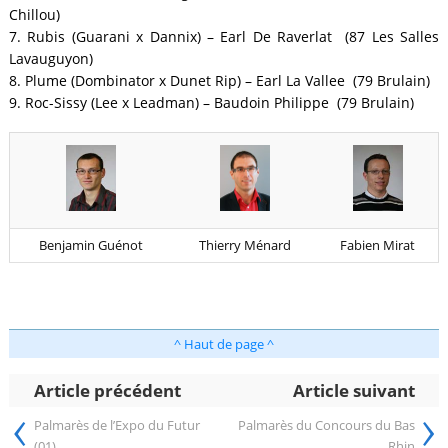
Chillou)
7. Rubis (Guarani x Dannix) – Earl De Raverlat (87 Les Salles
Lavauguyon)
8. Plume (Dombinator x Dunet Rip) – Earl La Vallee (79 Brulain)
9. Roc-Sissy (Lee x Leadman) – Baudoin Philippe (79 Brulain)
Benjamin Guénot
Thierry Ménard
Fabien Mirat
^ Haut de page ^
Article précédent
Article suivant
‹
›
Palmarès de l’Expo du Futur
Palmarès du Concours du Bas
(01)
Rhin