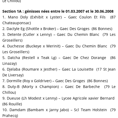
Le Chillou)
Section 1A : génisses nées entre le 01.03.2007 et le 30.06.2008
1. Mano Doly (Exhibit x Lyster) – Gaec Coulon Et Fils (87
Chateauponsac)
2. Dactyle Eg (Shottle x Broker) – Gaec Des Groges (86 Bonnes)
3. Detente (Cutler x Lenny) – Gaec Du Chemin Blanc (79 Les
Groseillers)
4. Duchesse (Buckeye x Merinit) – Gaec Du Chemin Blanc (79
Les Groseillers)
5. Datcha (Restell x Teak Lg) – Gaec De Chez Dorange (86
Linazay)
6. Djelaba (Roumare x Jesther) – Gaec La Louisette (17 St Jean
De Liversay)
7. Dormille (Roy x Goldriver) – Gaec Des Groges (86 Bonnes)
8. Duty-B (Morty x Champion) – Gaec De Barbeche (79 Le
Chillou)
9. Dueuse (Lh Modest x Lenny) – Lycee Agricole xavier Bernard
(86 Rouille)
10. Damdam (Bambam x Jarny Jabo) – Scl Team Holstein (79
Prahecq)