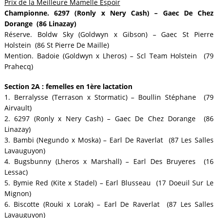
Prix de la Meilleure Mamelle Espoir
Championne. 6297 (Ronly x Nery Cash) – Gaec De Chez
Dorange (86 Linazay)
Réserve. Boldw Sky (Goldwyn x Gibson) – Gaec St Pierre
Holstein (86 St Pierre De Maille)
Mention. Badoie (Goldwyn x Lheros) – Scl Team Holstein (79
Prahecq)
Section 2A : femelles en 1ère lactation
1. Berralysse (Terrason x Stormatic) – Boullin Stéphane (79
Airvault)
2. 6297 (Ronly x Nery Cash) – Gaec De Chez Dorange (86
Linazay)
3. Bambi (Negundo x Moska) – Earl De Raverlat (87 Les Salles
Lavauguyon)
4. Bugsbunny (Lheros x Marshall) – Earl Des Bruyeres (16
Lessac)
5. Bymie Red (Kite x Stadel) – Earl Blusseau (17 Doeuil Sur Le
Mignon)
6. Biscotte (Rouki x Lorak) – Earl De Raverlat (87 Les Salles
Lavauguyon)