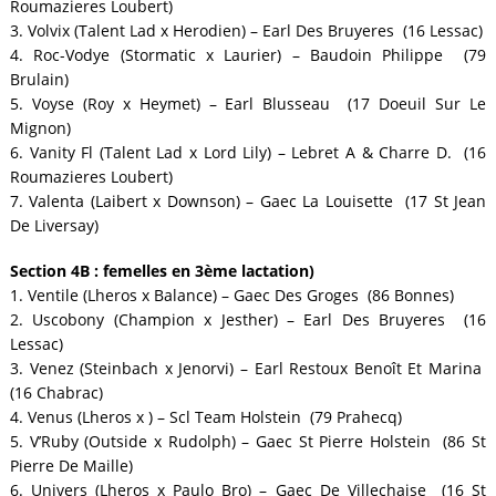
Roumazieres Loubert)
3. Volvix (Talent Lad x Herodien) – Earl Des Bruyeres (16 Lessac)
4. Roc-Vodye (Stormatic x Laurier) – Baudoin Philippe (79
Brulain)
5. Voyse (Roy x Heymet) – Earl Blusseau (17 Doeuil Sur Le
Mignon)
6. Vanity Fl (Talent Lad x Lord Lily) – Lebret A & Charre D. (16
Roumazieres Loubert)
7. Valenta (Laibert x Downson) – Gaec La Louisette (17 St Jean
De Liversay)
Section 4B : femelles en 3ème lactation)
1. Ventile (Lheros x Balance) – Gaec Des Groges (86 Bonnes)
2. Uscobony (Champion x Jesther) – Earl Des Bruyeres (16
Lessac)
3. Venez (Steinbach x Jenorvi) – Earl Restoux Benoît Et Marina
(16 Chabrac)
4. Venus (Lheros x ) – Scl Team Holstein (79 Prahecq)
5. V’Ruby (Outside x Rudolph) – Gaec St Pierre Holstein (86 St
Pierre De Maille)
6. Univers (Lheros x Paulo Bro) – Gaec De Villechaise (16 St