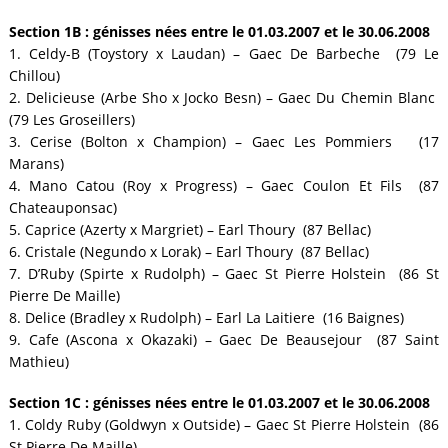
Section 1B : génisses nées entre le 01.03.2007 et le 30.06.2008
1. Celdy-B (Toystory x Laudan) – Gaec De Barbeche (79 Le
Chillou)
2. Delicieuse (Arbe Sho x Jocko Besn) – Gaec Du Chemin Blanc
(79 Les Groseillers)
3. Cerise (Bolton x Champion) – Gaec Les Pommiers (17
Marans)
4. Mano Catou (Roy x Progress) – Gaec Coulon Et Fils (87
Chateauponsac)
5. Caprice (Azerty x Margriet) – Earl Thoury (87 Bellac)
6. Cristale (Negundo x Lorak) – Earl Thoury (87 Bellac)
7. D’Ruby (Spirte x Rudolph) – Gaec St Pierre Holstein (86 St
Pierre De Maille)
8. Delice (Bradley x Rudolph) – Earl La Laitiere (16 Baignes)
9. Cafe (Ascona x Okazaki) – Gaec De Beausejour (87 Saint
Mathieu)
Section 1C : génisses nées entre le 01.03.2007 et le 30.06.2008
1. Coldy Ruby (Goldwyn x Outside) – Gaec St Pierre Holstein (86
St Pierre De Maille)