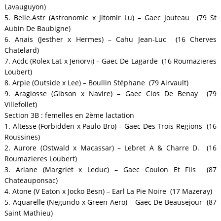
Lavauguyon)
5. Belle.Astr (Astronomic x Jitomir Lu) – Gaec Jouteau (79 St
Aubin De Baubigne)
6. Anais (Jesther x Hermes) – Cahu Jean-Luc (16 Cherves
Chatelard)
7. Acdc (Rolex Lat x Jenorvi) – Gaec De Lagarde (16 Roumazieres
Loubert)
8. Arpie (Outside x Lee) – Boullin Stéphane (79 Airvault)
9. Aragiosse (Gibson x Navire) – Gaec Clos De Benay (79
Villefollet)
Section 3B : femelles en 2ème lactation
1. Altesse (Forbidden x Paulo Bro) – Gaec Des Trois Regions (16
Roussines)
2. Aurore (Ostwald x Macassar) – Lebret A & Charre D. (16
Roumazieres Loubert)
3. Ariane (Margriet x Leduc) – Gaec Coulon Et Fils (87
Chateauponsac)
4. Atone (V Eaton x Jocko Besn) – Earl La Pie Noire (17 Mazeray)
5. Aquarelle (Negundo x Green Aero) – Gaec De Beausejour (87
Saint Mathieu)