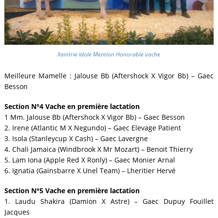
Xaintrie Idole Mention Honorable vache
Meilleure Mamelle : Jalouse Bb (Aftershock X Vigor Bb) – Gaec
Besson
Section N°4 Vache en première lactation
1 Mm. Jalouse Bb (Aftershock X Vigor Bb) – Gaec Besson
2. Irene (Atlantic M X Negundo) – Gaec Elevage Patient
3. Isola (Stanleycup X Cash) – Gaec Lavergne
4. Chali Jamaica (Windbrook X Mr Mozart) – Benoit Thierry
5. Lam Iona (Apple Red X Ronly) – Gaec Monier Arnal
6. Ignatia (Gainsbarre X Unel Team) – Lheritier Hervé
Section N°5 Vache en première lactation
1. Laudu Shakira (Damion X Astre) – Gaec Dupuy Fouillet
Jacques