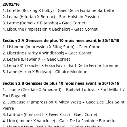
29/02/16
1. Lorette (Rocking X Colby) – Gaec De La Fontaine Barbette
2. Loana (Hitorian X Bernac) – Earl Holstein Passion
3. Larme (Derveix X Bitansho) – Gaec Cornet
4. Libourne (Impression X Bachelor) – Gaec Cornet
Section 2 A Génisses de plus 10 mois nées avant le 30/10/15
1. Lisbonne (Impression X Sting Sunn) – Gaec Cornet
2. Libertine (Harity X Windbrook) – Gaec Cornet
3. Legere (Brawler X ) – Gaec Cornet
4. Lena 381 (Exacter X Fraxa Favi) – Earl De La Ferme Turenne
5. Lame (Heron X Boileau) – Giltaire Monique
Section 2 B Génisses de plus 10 mois nées avant le 30/10/15
1. Leonie (Gexdale X Amedard) – Boitelet Ludovic / Earl Millart /
Earl Bagatelle
2. Luxueuse P (Impression X Mitey West) – Gaec Des Clos Saint
Pierre
3. Latitude (Contrast L X Fever Crac) – Gaec Cornet
4. Lido (Jimenez X Vaucluse) – Gaec De La Fontaine Barbette
5. Lionne (Happy Bari X Bourbon) – Giltaire Monique