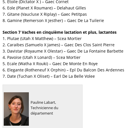
5. Etoile (Dictator X ) – Gaec Cornet
6. Eole (Planet X Roumare) – Delahaut Gilles
7. Gitane (Vaucluse X Riplay) – Gaec Petitpas
8. Gamine (Remerson X Jesther) – Gaec De La Tuilerie
Section 7 Vaches en cinquième lactation et plus, lactantes
1. Plutae (Utah X Matthew) – Scea Mortier
2. Caraibes (Samuelo X James) – Gaec Des Clos Saint Pierre
3. Davistar (Royaume X Olestar) – Gaec De La Fontaine Barbette
4. Pavoise (Utah X Lonard) – Scea Mortier
5. Ecale (Watha X Rouki) – Gaec De Monte En Roye
6. Elegante (Rotheneuf X Orphin) – Epl Du Balcon Des Ardennes
7. Date (Tuchan X Oliset) – Earl De La Belle Volee
Pauline Labart,
Technicienne du
département