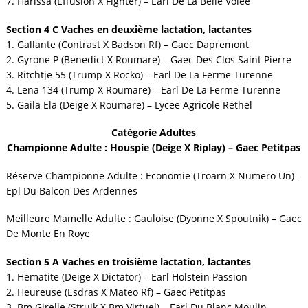
7. Harissa (Effusion X Fighter) – Earl De La Belle Volee
Section 4 C Vaches en deuxième lactation, lactantes
1. Gallante (Contrast X Badson Rf) – Gaec Dapremont
2. Gyrone P (Benedict X Roumare) – Gaec Des Clos Saint Pierre
3. Ritchtje 55 (Trump X Rocko) – Earl De La Ferme Turenne
4. Lena 134 (Trump X Roumare) – Earl De La Ferme Turenne
5. Gaila Ela (Deige X Roumare) – Lycee Agricole Rethel
Catégorie Adultes
Championne Adulte : Houspie (Deige X Riplay) – Gaec Petitpas
Réserve Championne Adulte : Economie (Troarn X Numero Un) –
Epl Du Balcon Des Ardennes
Meilleure Mamelle Adulte : Gauloise (Dyonne X Spoutnik) – Gaec
De Monte En Roye
Section 5 A Vaches en troisième lactation, lactantes
1. Hematite (Deige X Dictator) – Earl Holstein Passion
2. Heureuse (Esdras X Mateo Rf) – Gaec Petitpas
3. Bm Girelle (Struik X Bm Virtuel) – Earl Du Blanc Moulin