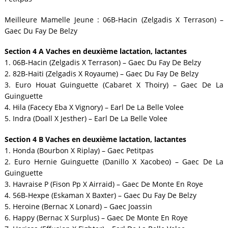
Meilleure Mamelle Jeune : 06B-Hacin (Zelgadis X Terrason) –
Gaec Du Fay De Belzy
Section 4 A Vaches en deuxième lactation, lactantes
1. 06B-Hacin (Zelgadis X Terrason) – Gaec Du Fay De Belzy
2. 82B-Haiti (Zelgadis X Royaume) – Gaec Du Fay De Belzy
3. Euro Houat Guinguette (Cabaret X Thoiry) – Gaec De La
Guinguette
4. Hila (Facecy Eba X Vignory) – Earl De La Belle Volee
5. Indra (Doall X Jesther) – Earl De La Belle Volee
Section 4 B Vaches en deuxième lactation, lactantes
1. Honda (Bourbon X Riplay) – Gaec Petitpas
2. Euro Hernie Guinguette (Danillo X Xacobeo) – Gaec De La
Guinguette
3. Havraise P (Fison Pp X Airraid) – Gaec De Monte En Roye
4. 56B-Hexpe (Eskaman X Baxter) – Gaec Du Fay De Belzy
5. Heroine (Bernac X Lonard) – Gaec Joassin
6. Happy (Bernac X Surplus) – Gaec De Monte En Roye