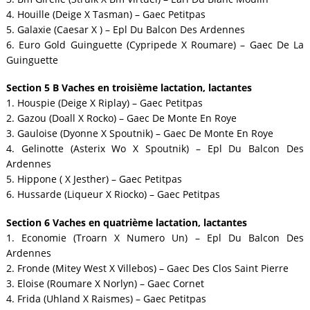
4. Houille (Deige X Tasman) – Gaec Petitpas
5. Galaxie (Caesar X ) – Epl Du Balcon Des Ardennes
6. Euro Gold Guinguette (Cypripede X Roumare) – Gaec De La
Guinguette
Section 5 B Vaches en troisième lactation, lactantes
1. Houspie (Deige X Riplay) – Gaec Petitpas
2. Gazou (Doall X Rocko) – Gaec De Monte En Roye
3. Gauloise (Dyonne X Spoutnik) – Gaec De Monte En Roye
4. Gelinotte (Asterix Wo X Spoutnik) – Epl Du Balcon Des
Ardennes
5. Hippone ( X Jesther) – Gaec Petitpas
6. Hussarde (Liqueur X Riocko) – Gaec Petitpas
Section 6 Vaches en quatrième lactation, lactantes
1. Economie (Troarn X Numero Un) – Epl Du Balcon Des
Ardennes
2. Fronde (Mitey West X Villebos) – Gaec Des Clos Saint Pierre
3. Eloise (Roumare X Norlyn) – Gaec Cornet
4. Frida (Uhland X Raismes) – Gaec Petitpas