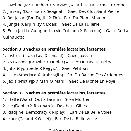
1. Javeline (Mc Cutchen X Survivor) – Earl De La Ferme Turenne
2. Jinseng (Doorman X Seagual) – Gaec Des Clos Saint Pierre
3. Bm Jakari (Bm Fugitif X Fbi) – Earl Du Blanc Moulin
4. Jungle (Carpin Isy X Doall) – Gaec De La Tuilerie
5. Euro Jackia Guinguette (Mc Cutchen X Palermo) – Gaec De La
Guinguette
Section 3 B Vaches en première lactation, lactantes
1. Instinct (Fraxa Favi X Lonard) – Gaec Joassin
2. 25 B-Icone (Brawler X Duplex) – Gaec Du Fay De Belzy
3. Julia (Cypripede X Reggio) – Gaec Petitpas
4. Izzie (Amedard X Umbroglio) – Epl Du Balcon Des Ardennes
5. Jadis (Frist Pjp X Man-O-Man) – Gaec De Monte En Roye
Section 3 C Vaches en première lactation, lactantes
1. Iffette (Watch Out X Laurin) – Scea Mortier
2. Ise (Danillo X Roumare) – Delahaut Gilles
3. Idadjine (Democracy X Riplay) – Earl De La Belle Volee
4. Izure (Caland X Oliset) – Earl De La Belle Volee
Catégorie Jeunes