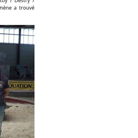
toy / Destry /
mène a trouvé