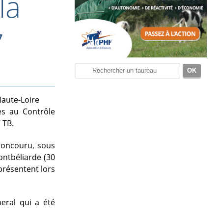
la
7
 Haute-Loire
es au Contrôle
 TB.
 concouru, sous
ontbéliarde (30
présentent lors
ral qui a été