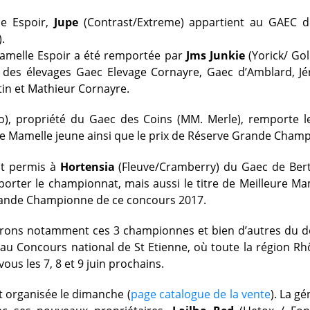
e Espoir,
Jupe
(Contrast/Extreme) appartient au GAEC 
.
Mamelle Espoir a été remportée par
Jms Junkie
(Yorick/ Go
é des élevages Gaec Elevage Cornayre, Gaec d’Amblard, Jé
in et Mathieur Cornayre.
o), propriété du Gaec des Coins (MM. Merle), remporte 
re Mamelle jeune ainsi que le prix de Réserve Grande Cham
nt permis à
Hortensia
(Fleuve/Cramberry) du Gaec de Berth
orter le championnat, mais aussi le titre de Meilleure Ma
rande Championne de ce concours 2017.
rons notamment ces 3 championnes et bien d’autres du 
 au Concours national de St Etienne, où toute la région R
us les 7, 8 et 9 juin prochains.
t organisée le dimanche (
page catalogue de la vente
). La g