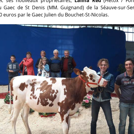
ec ses nouveaux propriétaires,
Lailha Red
(Hetox / Fon
 Gaec de St Denis (MM. Guignand) de la Séauve-sur-Se
0 euros par le Gaec Julien du Bouchet-St-Nicolas.