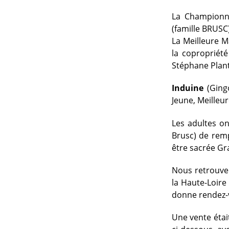
La Championn
(famille BRUSC)
La Meilleure 
la copropriét
Stéphane Plant
Induine
(Ging
Jeune, Meilleu
Les adultes o
Brusc) de remp
être sacrée G
Nous retrouve
la Haute-Loire
donne rendez-vo
Une vente étai