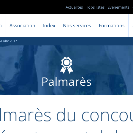
Actualités
Tops listes
Evénements
n
Association
Index
Nos services
Formations
-Loire 2017
Palmarès
lmarès du conco