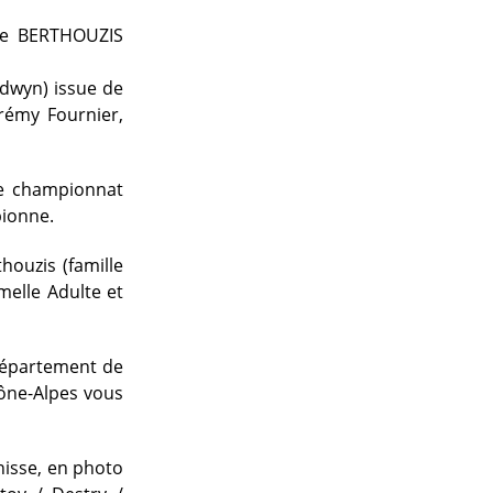
de BERTHOUZIS
ldwyn) issue de
rémy Fournier,
le championnat
pionne.
ouzis (famille
melle Adulte et
département de
hône-Alpes vous
énisse, en photo