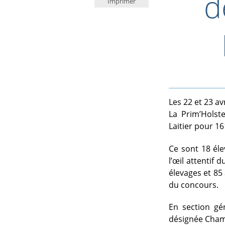
d
Imprimer
Les 22 et 23 av
La Prim’Holst
Laitier pour 16
Ce sont 18 éle
l’œil attentif
élevages et 85
du concours.
En section gén
désignée Cha