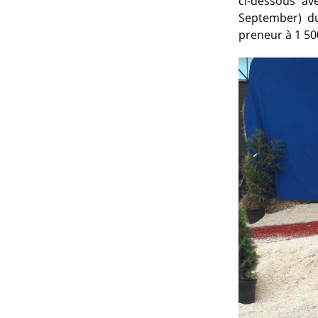
ci-dessous av
September) du
preneur à 1 50