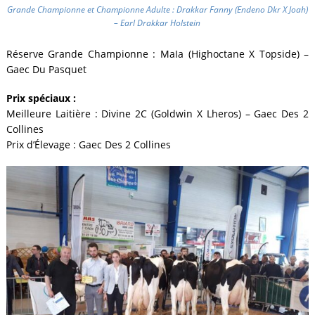
Grande Championne et Championne Adulte : Drakkar Fanny (Endeno Dkr X Joah)
– Earl Drakkar Holstein
Réserve Grande Championne : MaIa (Highoctane X Topside) –
Gaec Du Pasquet
Prix spéciaux :
Meilleure Laitière : Divine 2C (Goldwin X Lheros) – Gaec Des 2
Collines
Prix d’Élevage : Gaec Des 2 Collines