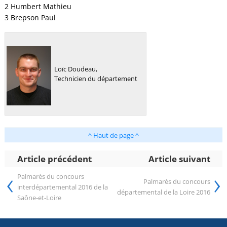
2 Humbert Mathieu
3 Brepson Paul
Loïc Doudeau,
Technicien du département
^ Haut de page ^
Article précédent
Article suivant
‹
›
Palmarès du concours
Palmarès du concours
interdépartemental 2016 de la
départemental de la Loire 2016
Saône-et-Loire