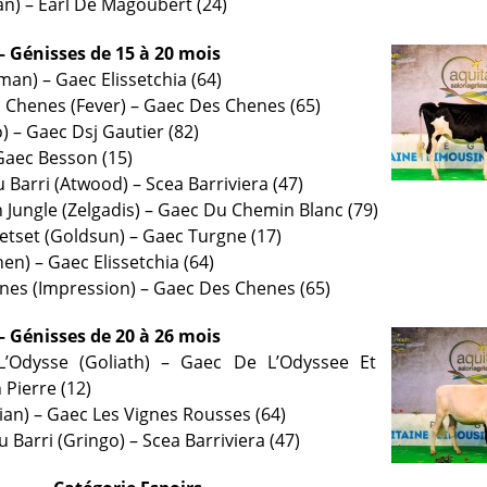
an) – Earl De Magoubert (24)
– Génisses de 15 à 20 mois
man) – Gaec Elissetchia (64)
 Chenes (Fever) – Gaec Des Chenes (65)
) – Gaec Dsj Gautier (82)
– Gaec Besson (15)
 Barri (Atwood) – Scea Barriviera (47)
n Jungle (Zelgadis) – Gaec Du Chemin Blanc (79)
Jetset (Goldsun) – Gaec Turgne (17)
chen) – Gaec Elissetchia (64)
enes (Impression) – Gaec Des Chenes (65)
– Génisses de 20 à 26 mois
 L’Odysse (Goliath) – Gaec De L’Odyssee Et
Pierre (12)
dian) – Gaec Les Vignes Rousses (64)
u Barri (Gringo) – Scea Barriviera (47)