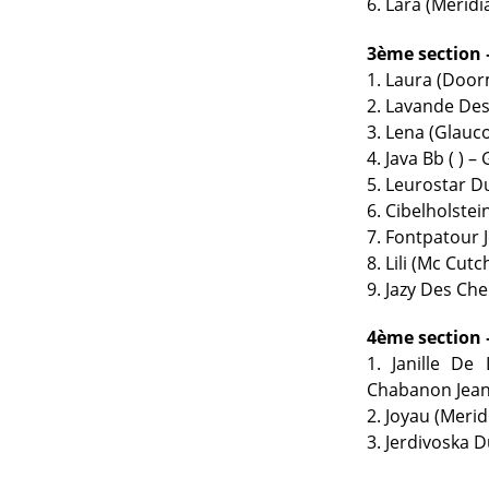
6. Lara (Meridi
3ème section 
1. Laura (Door
2. Lavande Des
3. Lena (Glauco
4. Java Bb ( ) 
5. Leurostar Du
6. Cibelholstei
7. Fontpatour 
8. Lili (Mc Cut
9. Jazy Des Ch
4ème section 
1. Janille De
Chabanon Jean 
2. Joyau (Meri
3. Jerdivoska D