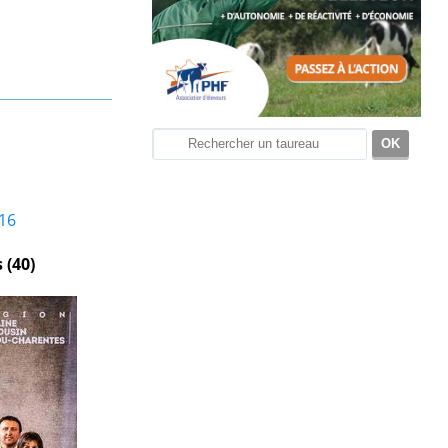
6
16
 (40)