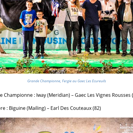
Grande Championne, Fergie au Gaec Les Ecureuils
 Championne : Iway (Meridian) – Gaec Les Vignes Rousses 
ère : Biguine (Mailing) – Earl Des Couteaux (82)