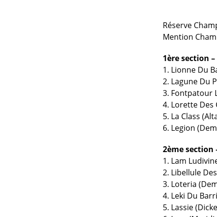
Réserve Champi
Mention Champi
1ère section –
1. Lionne Du Ba
2. Lagune Du Pl
3. Fontpatour 
4. Lorette Des
5. La Class (Al
6. Legion (Demp
2ème section 
1. Lam Ludivin
2. Libellule D
3. Loteria (Dem
4. Leki Du Barr
5. Lassie (Dick