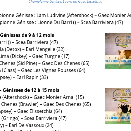
Championne Génisse, Laura au Gaec Elissetchia
onne Génisse : Lam Ludivine (Aftershock) – Gaec Monier Ar
onne Génisse : Lionne Du Barri () – Scea Barriviera (47)
 Génisses de 9 à 12 mois
rri () – Scea Barriviera (47)
a (Detox) – Earl Mengelle (32)
Lima (Dickey) – Gaec Turgne (17)
 Chenes (Sid Pine) – Gaec Des Chenes (65)
ta1Class) – Gaec Les Vignes Rousses (64)
sey) – Earl Rapin (33)
– Génisses de 12 à 15 mois
e (Aftershock) – Gaec Monier Arnal (15)
es Chenes (Brawler) – Gaec Des Chenes (65)
psey) – Gaec Elissetchia (64)
i (Gringo) – Scea Barriviera (47)
ey) – Earl De Vassoux (24)