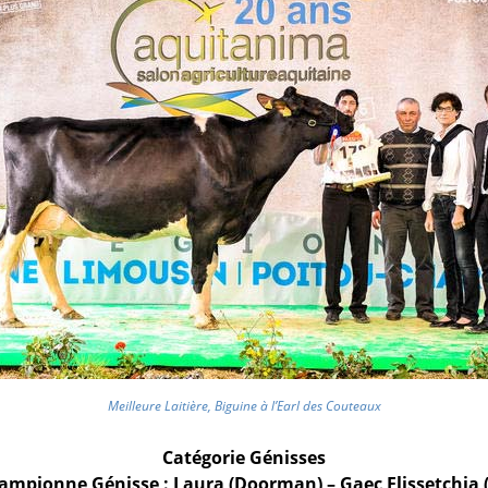
Meilleure Laitière, Biguine à l’Earl des Couteaux
Catégorie Génisses
ampionne Génisse : Laura (Doorman) – Gaec Elissetchia (