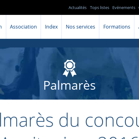
Actualités
Tops listes
Evénements
n
Association
Index
Nos services
Formations
Palmarès
lmarès du conco