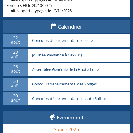
Limite apports typages le 17/09/2026
Femelles FR le 20/10/2026
Limite apports typages le 12/11/2026
Calendrier
22
Concours départemental de l'Isère
août
23
Journée Paysanne à Gex (01)
août
26
Assemblée Générale de la Haute-Loire
août
30
Concours départemental des Vosges
août
30
Concours départemental de Haute-Saône
août
Evenement
Space 2026