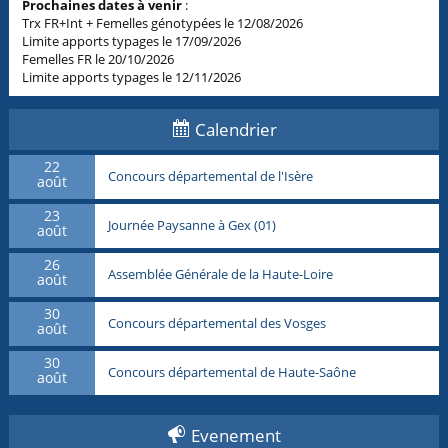
Prochaines dates à venir
:
Trx FR+Int + Femelles génotypées le 12/08/2026
Limite apports typages le 17/09/2026
Femelles FR le 20/10/2026
Limite apports typages le 12/11/2026
Calendrier
22
Concours départemental de l'Isère
août
23
Journée Paysanne à Gex (01)
août
26
Assemblée Générale de la Haute-Loire
août
30
Concours départemental des Vosges
août
30
Concours départemental de Haute-Saône
août
Evenement