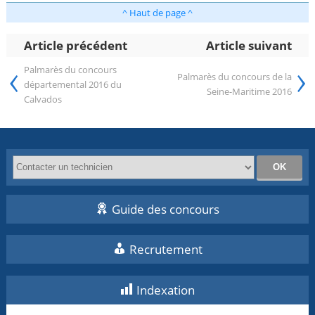
^ Haut de page ^
Article précédent
Article suivant
‹
›
Palmarès du concours
Palmarès du concours de la
départemental 2016 du
Seine-Maritime 2016
Calvados
Guide des concours
Recrutement
Indexation