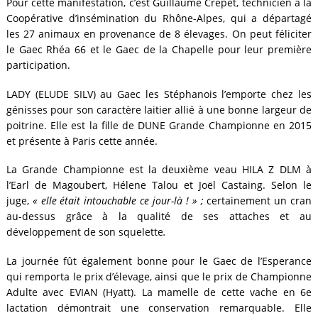
Pour cette manifestation, c’est Guillaume Crépet, technicien à la
Coopérative d’insémination du Rhône-Alpes, qui a départagé
les 27 animaux en provenance de 8 élevages. On peut féliciter
le Gaec Rhéa 66 et le Gaec de la Chapelle pour leur première
participation.
LADY (ELUDE SILV) au Gaec les Stéphanois l’emporte chez les
génisses pour son caractère laitier allié à une bonne largeur de
poitrine. Elle est la fille de DUNE Grande Championne en 2015
et présente à Paris cette année.
La Grande Championne est la deuxième veau HILA Z DLM à
l’Earl de Magoubert, Hélene Talou et Joël Castaing. Selon le
juge,
« elle était intouchable ce jour-là ! » ;
certainement un cran
au-dessus grâce à la qualité de ses attaches et au
développement de son squelette
.
La journée fût également bonne pour le Gaec de l’Esperance
qui remporta le prix d’élevage, ainsi que le prix de Championne
Adulte avec EVIAN (Hyatt). La mamelle de cette vache en 6e
lactation démontrait une conservation remarquable. Elle