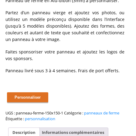
Panneau de ferme en Alu-dibon (3mm) à personnaliser.
Partez d’un panneau vierge et ajoutez vos photos, ou
utilisez un modèle préconçu disponible dans l’interface
(jusqu’à 5 modèles disponibles). Ajoutez des formes, des
couleurs et autant de texte que souhaité et confectionnez
un panneau à votre image.
Faites sponsoriser votre panneau et ajoutez les logos de
vos sponsors.
Panneau livré sous 3 à 4 semaines. Frais de port offerts.
quantité
Personnaliser
de
Panneau
de
UGS :
panneau-ferme-150x150-1
Catégorie :
panneaux de ferme
ferme
Étiquette :
personnalisation
150x150cm
(sans
Description
Informations complémentaires
logo)