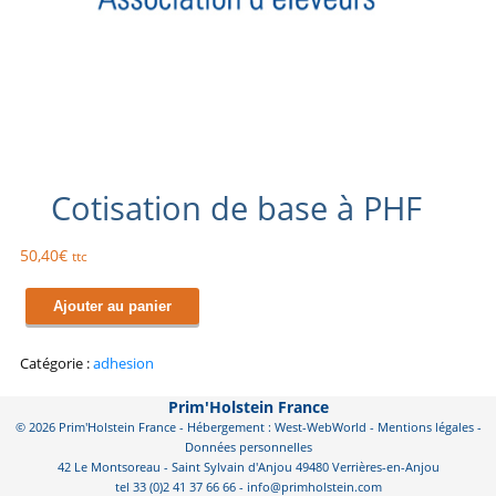
Cotisation de base à PHF
50,40
€
ttc
quantité
Ajouter au panier
de
Cotisation
de
Catégorie :
adhesion
base
à
Prim'Holstein France
PHF
© 2026 Prim'Holstein France - Hébergement : West-WebWorld -
Mentions légales
-
Données personnelles
42 Le Montsoreau - Saint Sylvain d'Anjou 49480 Verrières-en-Anjou
tel 33 (0)2 41 37 66 66 - info@primholstein.com