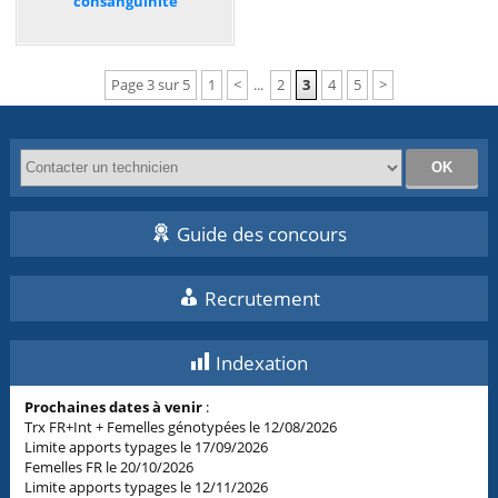
consanguinité
Page 3 sur 5
1
<
...
2
3
4
5
>
Guide des concours
Recrutement
Indexation
Prochaines dates à venir
:
Trx FR+Int + Femelles génotypées le 12/08/2026
Limite apports typages le 17/09/2026
Femelles FR le 20/10/2026
Limite apports typages le 12/11/2026