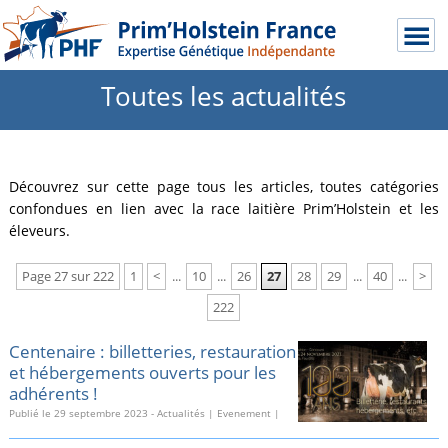
Toutes les actualités
Découvrez sur cette page tous les articles, toutes catégories
confondues en lien avec la race laitière Prim’Holstein et les
éleveurs.
Page 27 sur 222
1
<
...
10
...
26
27
28
29
...
40
...
>
222
Centenaire : billetteries, restauration
et hébergements ouverts pour les
adhérents !
Publié le
29 septembre 2023
-
Actualités
|
Evenement
|