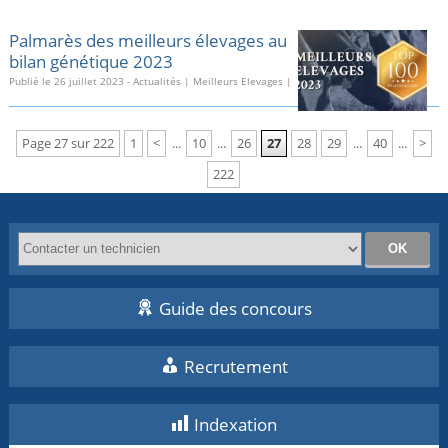
Palmarès des meilleurs élevages au
bilan génétique 2023
Publié le
26 juillet 2023
-
Actualités
|
Meilleurs Elevages
|
Page 27 sur 222
1
<
...
10
...
26
27
28
29
...
40
...
>
222
Guide des concours
Recrutement
Indexation