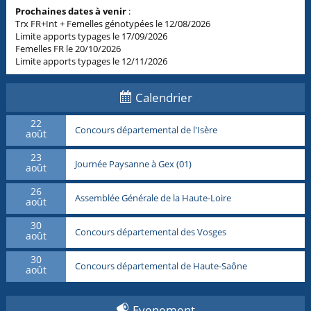
Prochaines dates à venir
:
Trx FR+Int + Femelles génotypées le 12/08/2026
Limite apports typages le 17/09/2026
Femelles FR le 20/10/2026
Limite apports typages le 12/11/2026
Calendrier
22
Concours départemental de l'Isère
août
23
Journée Paysanne à Gex (01)
août
26
Assemblée Générale de la Haute-Loire
août
30
Concours départemental des Vosges
août
30
Concours départemental de Haute-Saône
août
Evenement