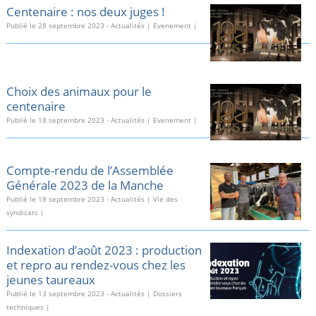
Centenaire : nos deux juges !
Publié le
28 septembre 2023
-
Actualités
|
Evenement
|
Choix des animaux pour le
centenaire
Publié le
18 septembre 2023
-
Actualités
|
Evenement
|
Compte-rendu de l’Assemblée
Générale 2023 de la Manche
Publié le
18 septembre 2023
-
Actualités
|
Vie des
syndicats
|
Indexation d’août 2023 : production
et repro au rendez-vous chez les
jeunes taureaux
Publié le
13 septembre 2023
-
Actualités
|
Dossiers
techniques
|