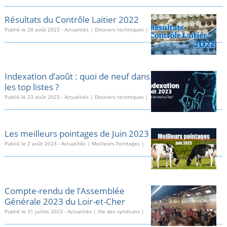
Résultats du Contrôle Laitier 2022
Publié le
28 août 2023
-
Actualités
|
Dossiers techniques
|
Indexation d’août : quoi de neuf dans
les top listes ?
Publié le
23 août 2023
-
Actualités
|
Dossiers techniques
|
Les meilleurs pointages de Juin 2023
Publié le
2 août 2023
-
Actualités
|
Meilleurs Pointages
|
Compte-rendu de l’Assemblée
Générale 2023 du Loir-et-Cher
Publié le
31 juillet 2023
-
Actualités
|
Vie des syndicats
|