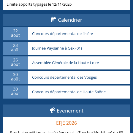
Limite apports typages le 12/11/2026
Calendrier
22
Concours départemental de l'Isère
août
23
Journée Paysanne à Gex (01)
août
26
Assemblée Générale de la Haute-Loire
août
30
Concours départemental des Vosges
août
30
Concours départemental de Haute-Saône
août
Evenement
EFJE 2026
Prochaine édition au Lycée Agricole La Touche (Morbihan) du 30