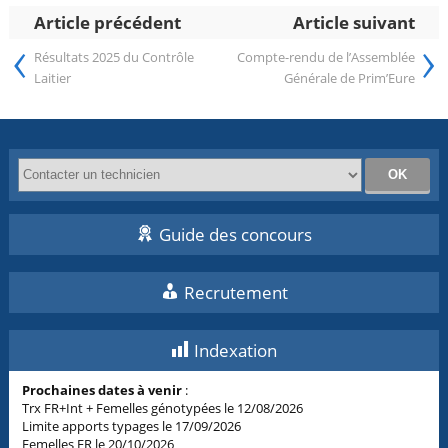
Article précédent
Article suivant
‹
›
Résultats 2025 du Contrôle
Compte-rendu de l’Assemblée
Laitier
Générale de Prim’Eure
Guide des concours
Recrutement
Indexation
Prochaines dates à venir
:
Trx FR+Int + Femelles génotypées le 12/08/2026
Limite apports typages le 17/09/2026
Femelles FR le 20/10/2026