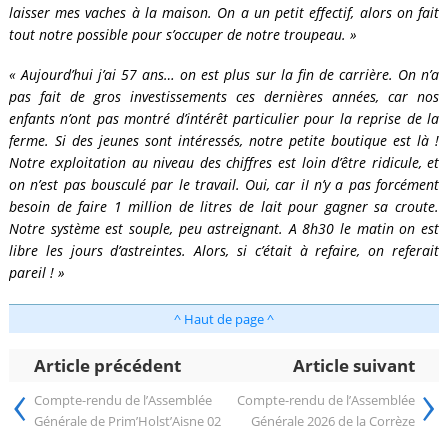
laisser mes vaches à la maison. On a un petit effectif, alors on fait
tout notre possible pour s’occuper de notre troupeau. »
« Aujourd’hui j’ai 57 ans… on est plus sur la fin de carrière. On n’a
pas fait de gros investissements ces dernières années, car nos
enfants n’ont pas montré d’intérêt particulier pour la reprise de la
ferme. Si des jeunes sont intéressés, notre petite boutique est là !
Notre exploitation au niveau des chiffres est loin d’être ridicule, et
on n’est pas bousculé par le travail. Oui, car iI n’y a pas forcément
besoin de faire 1 million de litres de lait pour gagner sa croute.
Notre système est souple, peu astreignant. A 8h30 le matin on est
libre les jours d’astreintes. Alors, si c’était à refaire, on referait
pareil ! »
^ Haut de page ^
Article précédent
Article suivant
‹
›
Compte-rendu de l’Assemblée
Compte-rendu de l’Assemblée
Générale de Prim’Holst’Aisne 02
Générale 2026 de la Corrèze