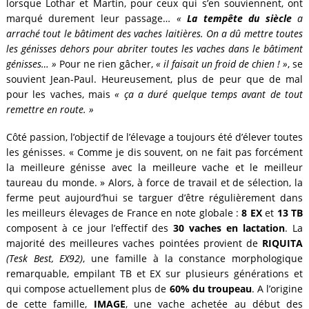
lorsque Lothar et Martin, pour ceux qui s’en souviennent, ont
marqué durement leur passage…
«
La tempête du siècle
a
arraché tout le bâtiment des vaches laitières. On a dû mettre toutes
les génisses dehors pour abriter toutes les vaches dans le bâtiment
génisses… »
Pour ne rien gâcher,
« il faisait un froid de chien ! »
, se
souvient Jean-Paul. Heureusement, plus de peur que de mal
pour les vaches, mais
« ça a duré quelque temps avant de tout
remettre en route. »
Côté passion, l’objectif de l’élevage a toujours été d’élever toutes
les génisses. « Comme je dis souvent, on ne fait pas forcément
la meilleure génisse avec la meilleure vache et le meilleur
taureau du monde. » Alors, à force de travail et de sélection, la
ferme peut aujourd’hui se targuer d’être régulièrement dans
les meilleurs élevages de France en note globale :
8 EX
et
13 TB
composent à ce jour l’effectif des
30 vaches en lactation
. La
majorité des meilleures vaches pointées provient de
RIQUITA
(Tesk Best, EX92)
, une famille à la constance morphologique
remarquable, empilant TB et EX sur plusieurs générations et
qui compose actuellement plus de
60% du troupeau
. A l’origine
de cette famille,
IMAGE
, une vache achetée au début des