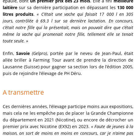
épaule, dont
un premier prix dès 23 mois
. Elle a fini
meilleure
laitière
sur sa dernière participation en dépassant les
130 000
litres produits
.
« C’était une vache qui faisait 17 000 l en 305
jours, contrôlée à 69.3 l sur sa dernière lactation. En concours,
c’était notre fille qui la présentait, mais on pouvait dire que c’était
même la vache qui promenait notre fille, tellement elle se tenait
toute seule. »
Enfin,
Savoie
(Gelpro)
, portée par le neveu de Jean-Paul, était
allée briller à Farming Tour avant de prendre la direction de
Lausanne (Suisse) pour gagner sa section lors de l’édition 2005,
puis de rejoindre l’élevage de PH Déru.
A transmettre
Ces dernières années, l’élevage participe moins aux expositions,
mais cela ne les empêche pas de placer la Grande Championne
du département en 2021 (Nicotine), ou encore de décrocher un
premier prix avec Nicotine (EX92) en 2023.
« Faute de jeunes à la
maison, on sort de moins en moins en concours, car je n’aime pas