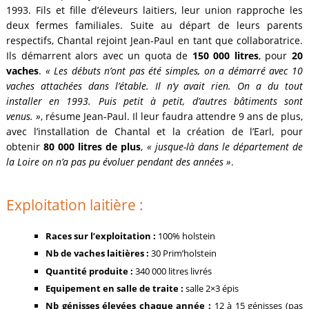
1993. Fils et fille d’éleveurs laitiers, leur union rapproche les
deux fermes familiales. Suite au départ de leurs parents
respectifs, Chantal rejoint Jean-Paul en tant que collaboratrice.
Ils démarrent alors avec un quota de
150 000 litres
, pour
20
vaches
.
« Les débuts n’ont pas été simples, on a démarré avec 10
vaches attachées dans l’étable. Il n’y avait rien. On a du tout
installer en 1993. Puis petit à petit, d’autres bâtiments sont
venus. »
, résume Jean-Paul. Il leur faudra attendre 9 ans de plus,
avec l’installation de Chantal et la création de l’Earl, pour
obtenir
80 000 litres de plus
,
« jusque-là dans le département de
la Loire on n’a pas pu évoluer pendant des années »
.
Exploitation laitière :
Races sur l’exploitation :
100% holstein
Nb de vaches laitières :
30 Prim’holstein
Quantité produite :
340 000 litres livrés
Equipement en salle de traite :
salle 2×3 épis
Nb génisses élevées chaque année :
12 à 15 génisses (pas